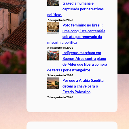
tragédia humana é
capturada por narrativas
políticas
7 de agosto de 2026
Voto feminino no Brasil:
uma conquista centenária
sob ataque renovado da
misoginia política
5 de agosto de 2026
Indígenas marcham em
Buenos Aires contra plano
de Milei que libera compra
de terras por estrangeiros
3 de agosto de 2026
Por que a Arábia Saudita
detém a chave para o
Estado Palestino
2 de agosto de 2026