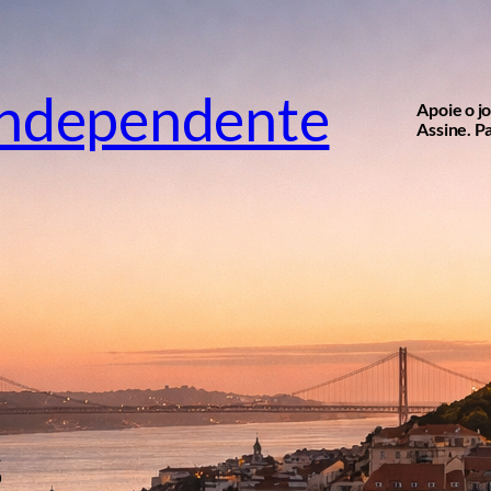
independente
Apoie o j
Assine. Pa
s