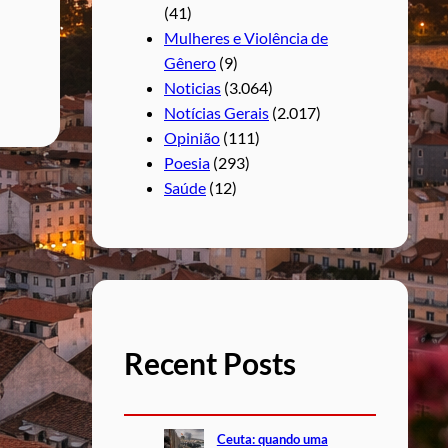
(41)
Mulheres e Violência de
Gênero
(9)
Noticias
(3.064)
Notícias Gerais
(2.017)
Opinião
(111)
Poesia
(293)
Saúde
(12)
Recent Posts
Ceuta: quando uma