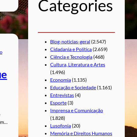
Categories
a
r
Blog-noticias-geral
(2.547)
Cidadania e Política
(2.659)
o
Ciência e Tecnologia
(468)
Cultura, Literatura e Artes
ue
(1.496)
Economia
(1.135)
Educação e Sociedade
(1.161)
Entrevistas
(4)
Esporte
(3)
Imprensa e Comunicação
e
(1.828)
com…
Lusofonia
(20)
Memória e Direitos Humanos