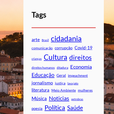
Tags
cidadania
arte
Brasil
Covid-19
corrupção
comunicação
Cultura
direitos
crianças
Economia
direitos humanos
ditadura
Educação
Geral
impeachment
jornalismo
justiça
lava jato
literatura
mulheres
Meio Ambiente
Noticias
Música
petrobras
Política
Saúde
poesia