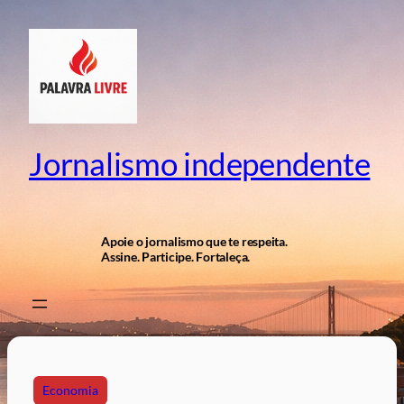
Pular
para
o
conteúdo
Jornalismo independente
Apoie o jornalismo que te respeita.
Assine. Participe. Fortaleça.
Economia