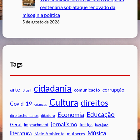
centenária sob ataque renovado da
misoginia política
5 de agosto de 2026
Tags
cidadania
arte
corrupção
comunicação
Brasil
Cultura
direitos
Covid-19
crianças
Educação
Economia
direitos humanos
ditadura
jornalismo
Geral
impeachment
justiça
lava jato
Música
literatura
mulheres
Meio Ambiente