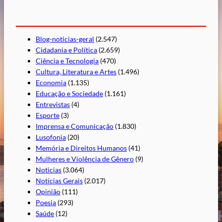
Blog-noticias-geral
(2.547)
Cidadania e Política
(2.659)
Ciência e Tecnologia
(470)
Cultura, Literatura e Artes
(1.496)
Economia
(1.135)
Educação e Sociedade
(1.161)
Entrevistas
(4)
Esporte
(3)
Imprensa e Comunicação
(1.830)
Lusofonia
(20)
Memória e Direitos Humanos
(41)
Mulheres e Violência de Gênero
(9)
Noticias
(3.064)
Notícias Gerais
(2.017)
Opinião
(111)
Poesia
(293)
Saúde
(12)