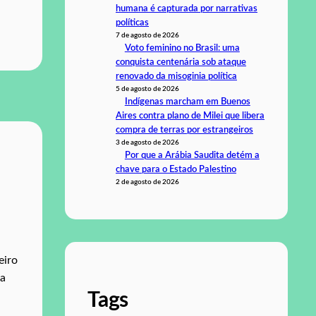
humana é capturada por narrativas
políticas
7 de agosto de 2026
Voto feminino no Brasil: uma
conquista centenária sob ataque
renovado da misoginia política
5 de agosto de 2026
Indígenas marcham em Buenos
Aires contra plano de Milei que libera
compra de terras por estrangeiros
3 de agosto de 2026
Por que a Arábia Saudita detém a
chave para o Estado Palestino
2 de agosto de 2026
eiro
 a
Tags