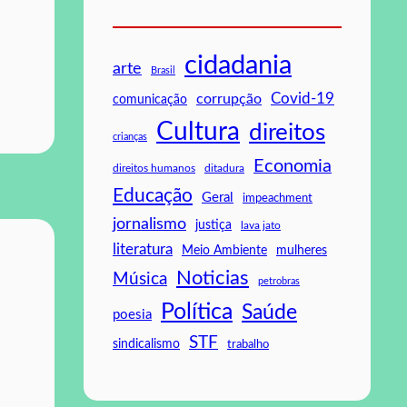
cidadania
arte
Brasil
Covid-19
corrupção
comunicação
Cultura
direitos
crianças
Economia
direitos humanos
ditadura
Educação
Geral
impeachment
jornalismo
justiça
lava jato
literatura
mulheres
Meio Ambiente
Noticias
Música
petrobras
Política
Saúde
poesia
STF
sindicalismo
trabalho