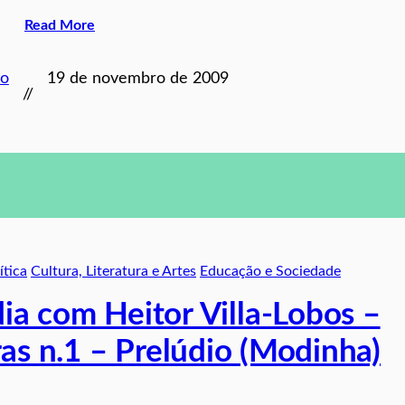
Read More
to
19 de novembro de 2009
//
ítica
Cultura, Literatura e Artes
Educação e Sociedade
ia com Heitor Villa-Lobos –
ras n.1 – Prelúdio (Modinha)