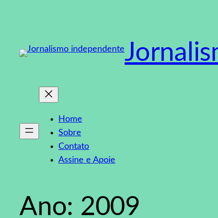
Pular
para
o
Jornali
conteúdo
Home
Sobre
Contato
Assine e Apoie
Ano:
2009