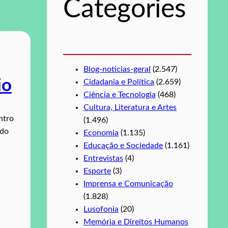
Categories
a
r
Blog-noticias-geral
(2.547)
io
Cidadania e Política
(2.659)
Ciência e Tecnologia
(468)
Cultura, Literatura e Artes
ntro
(1.496)
 do
Economia
(1.135)
Educação e Sociedade
(1.161)
Entrevistas
(4)
Esporte
(3)
Imprensa e Comunicação
(1.828)
Lusofonia
(20)
Memória e Direitos Humanos