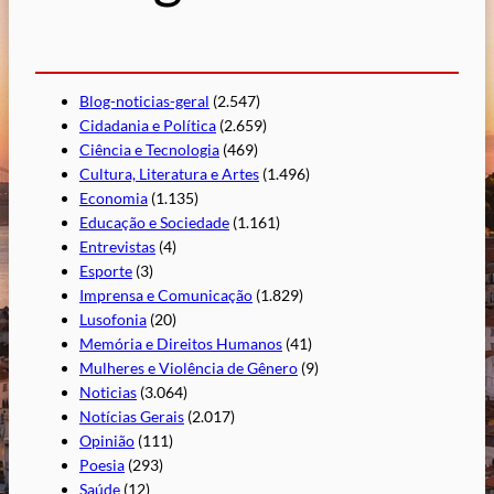
Blog-noticias-geral
(2.547)
Cidadania e Política
(2.659)
Ciência e Tecnologia
(469)
Cultura, Literatura e Artes
(1.496)
Economia
(1.135)
Educação e Sociedade
(1.161)
Entrevistas
(4)
Esporte
(3)
Imprensa e Comunicação
(1.829)
Lusofonia
(20)
Memória e Direitos Humanos
(41)
Mulheres e Violência de Gênero
(9)
Noticias
(3.064)
Notícias Gerais
(2.017)
Opinião
(111)
Poesia
(293)
Saúde
(12)