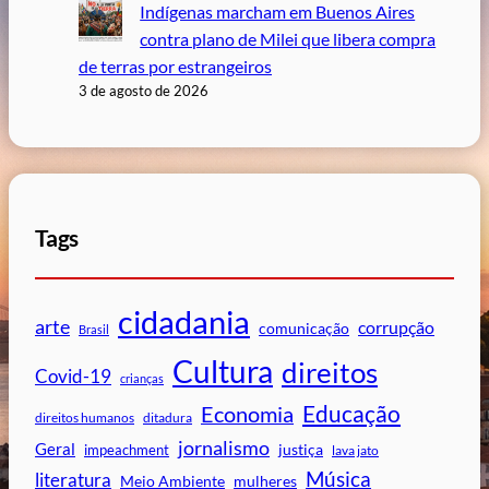
Indígenas marcham em Buenos Aires
contra plano de Milei que libera compra
de terras por estrangeiros
3 de agosto de 2026
Tags
cidadania
arte
corrupção
comunicação
Brasil
Cultura
direitos
Covid-19
crianças
Educação
Economia
direitos humanos
ditadura
jornalismo
Geral
impeachment
justiça
lava jato
Música
literatura
mulheres
Meio Ambiente