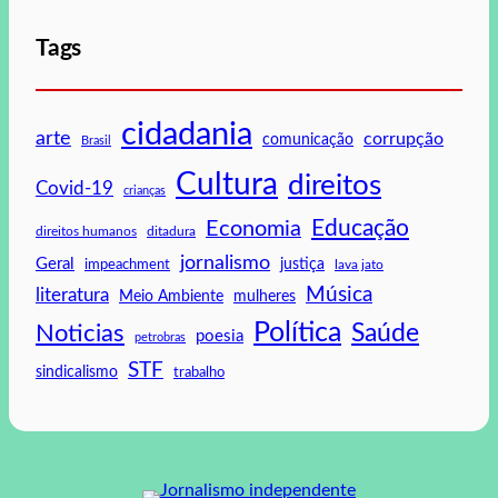
Tags
cidadania
arte
corrupção
comunicação
Brasil
Cultura
direitos
Covid-19
crianças
Educação
Economia
direitos humanos
ditadura
jornalismo
Geral
impeachment
justiça
lava jato
Música
literatura
mulheres
Meio Ambiente
Política
Saúde
Noticias
poesia
petrobras
STF
sindicalismo
trabalho