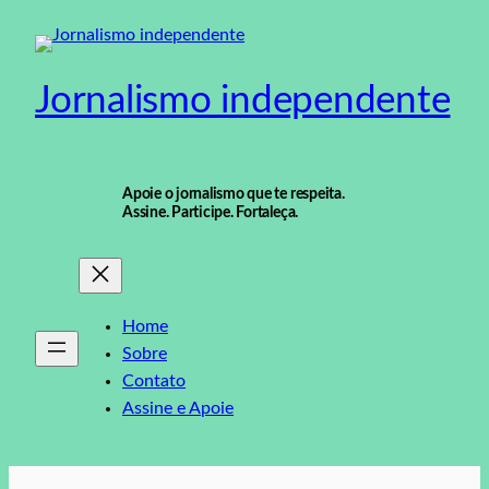
Pular
para
o
Jornalismo independente
conteúdo
Apoie o jornalismo que te respeita.
Assine. Participe. Fortaleça.
Home
Sobre
Contato
Assine e Apoie