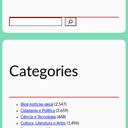
P
e
s
q
u
i
s
Categories
a
r
Blog-noticias-geral
(2.547)
Cidadania e Política
(2.659)
Ciência e Tecnologia
(468)
Cultura, Literatura e Artes
(1.496)