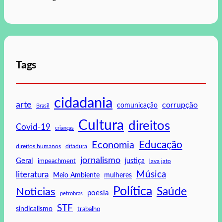
Tags
cidadania
arte
corrupção
comunicação
Brasil
Cultura
direitos
Covid-19
crianças
Educação
Economia
direitos humanos
ditadura
jornalismo
Geral
impeachment
justiça
lava jato
Música
literatura
mulheres
Meio Ambiente
Política
Saúde
Noticias
poesia
petrobras
STF
sindicalismo
trabalho