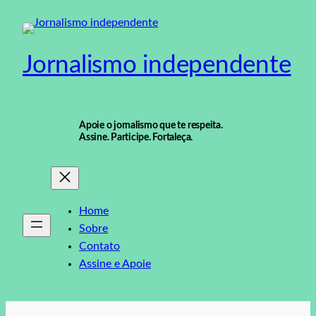
Pular
para
o
Jornalismo independente
conteúdo
Apoie o jornalismo que te respeita.
Assine. Participe. Fortaleça.
Home
Sobre
Contato
Assine e Apoie