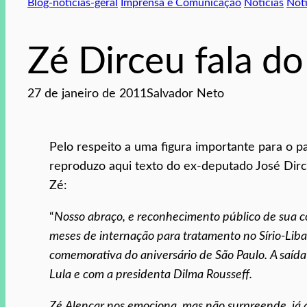
Blog-noticias-geral
Imprensa e Comunicação
Noticias
Notí
Zé Dirceu fala do
27 de janeiro de 2011
Salvador Neto
Pelo respeito a uma figura importante para o paí
reproduzo aqui texto do ex-deputado José Dirc
Zé:
“
Nosso abraço, e reconhecimento público de sua co
meses de internação para tratamento no Sírio-Liba
comemorativa do aniversário de São Paulo. A saí
Lula e com a presidenta Dilma Rousseff.
Zé Alencar nos emociona, mas não surpreende, já 