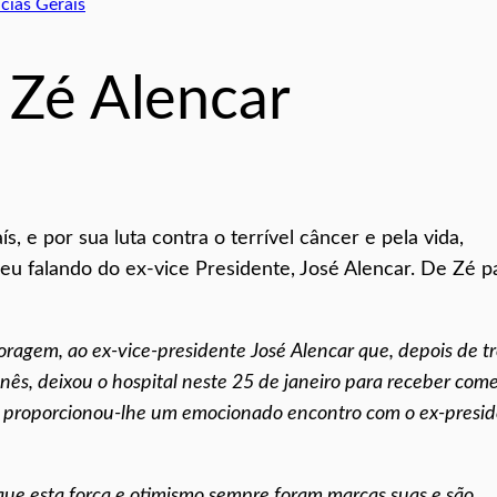
cias Gerais
 Zé Alencar
s, e por sua luta contra o terrível câncer e pela vida,
eu falando do ex-vice Presidente, José Alencar. De Zé p
ragem, ao ex-vice-presidente José Alencar que, depois de tr
nês, deixou o hospital neste 25 de janeiro para receber co
da proporcionou-lhe um emocionado encontro com o ex-presi
que esta força e otimismo sempre foram marcas suas e são,