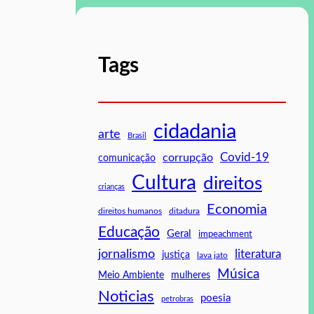
Tags
cidadania
arte
Brasil
Covid-19
corrupção
comunicação
Cultura
direitos
crianças
Economia
direitos humanos
ditadura
Educação
Geral
impeachment
jornalismo
literatura
justiça
lava jato
Música
mulheres
Meio Ambiente
Noticias
poesia
petrobras