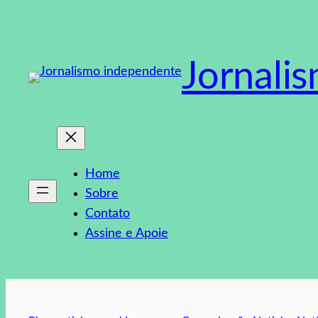
Pular
para
o
Jornali
conteúdo
Home
Sobre
Contato
Assine e Apoie