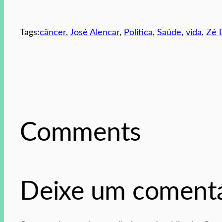
Tags:
câncer
, 
José Alencar
, 
Política
, 
Saúde
, 
vida
, 
Zé 
Comments
Deixe um comentá