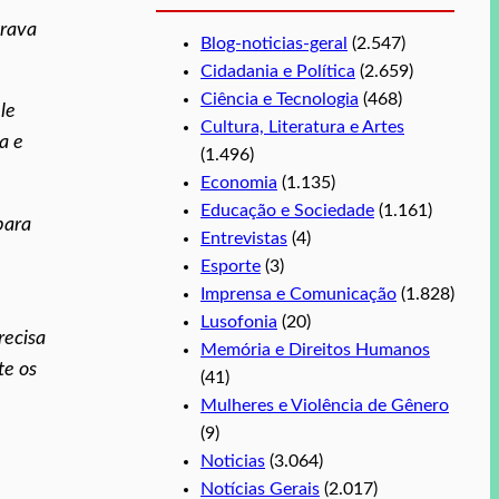
trava
Blog-noticias-geral
(2.547)
Cidadania e Política
(2.659)
Ciência e Tecnologia
(468)
le
Cultura, Literatura e Artes
a e
(1.496)
Economia
(1.135)
Educação e Sociedade
(1.161)
para
Entrevistas
(4)
Esporte
(3)
Imprensa e Comunicação
(1.828)
Lusofonia
(20)
recisa
Memória e Direitos Humanos
te os
(41)
Mulheres e Violência de Gênero
(9)
Noticias
(3.064)
Notícias Gerais
(2.017)