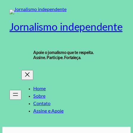
Pular
para
o
Jornalismo independente
conteúdo
Apoie o jornalismo que te respeita.
Assine. Participe. Fortaleça.
Home
Sobre
Contato
Assine e Apoie