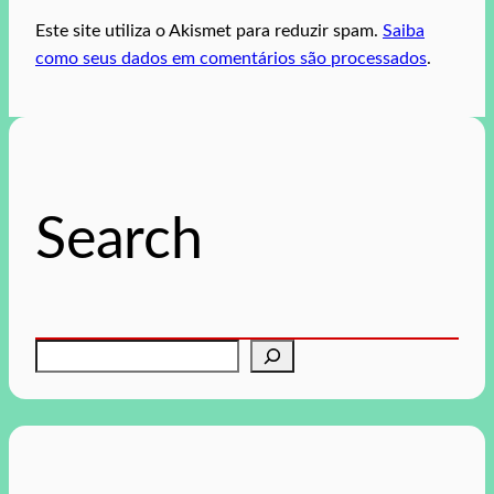
Este site utiliza o Akismet para reduzir spam.
Saiba
como seus dados em comentários são processados
.
Search
P
e
s
q
u
i