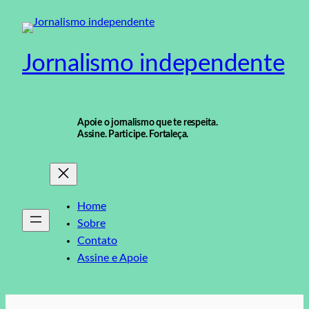
Pular
para
o
Jornalismo independente
conteúdo
Apoie o jornalismo que te respeita.
Assine. Participe. Fortaleça.
Home
Sobre
Contato
Assine e Apoie