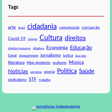
Tags
cidadania
arte
corrupção
comunicação
Brasil
Cultura
direitos
Covid-19
crianças
Educação
Economia
direitos humanos
ditadura
jornalismo
Geral
impeachment
justiça
lava jato
Música
literatura
mulheres
Meio Ambiente
Política
Saúde
Noticias
poesia
petrobras
STF
sindicalismo
trabalho