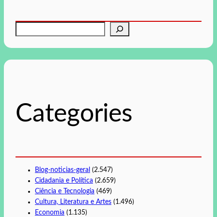
P
e
s
q
u
i
s
Categories
a
r
Blog-noticias-geral
(2.547)
Cidadania e Política
(2.659)
Ciência e Tecnologia
(469)
Cultura, Literatura e Artes
(1.496)
Economia
(1.135)