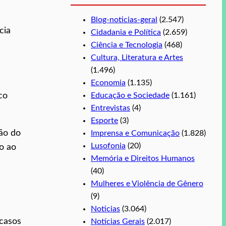
Blog-noticias-geral
(2.547)
cia
Cidadania e Política
(2.659)
Ciência e Tecnologia
(468)
Cultura, Literatura e Artes
(1.496)
Economia
(1.135)
Educação e Sociedade
(1.161)
co
Entrevistas
(4)
Esporte
(3)
ão do
Imprensa e Comunicação
(1.828)
Lusofonia
(20)
o ao
Memória e Direitos Humanos
(40)
Mulheres e Violência de Gênero
(9)
Noticias
(3.064)
 casos
Notícias Gerais
(2.017)