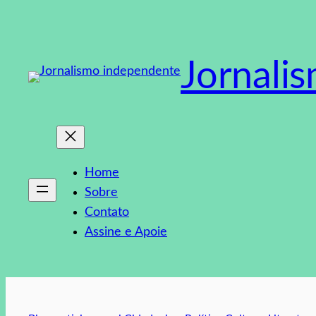
Pular
para
o
Jornali
conteúdo
Home
Sobre
Contato
Assine e Apoie