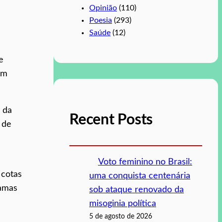
Opinião
(110)
Poesia
(293)
Saúde
(12)
e
em
 da
Recent Posts
 de
Voto feminino no Brasil:
 cotas
uma conquista centenária
ramas
sob ataque renovado da
misoginia política
5 de agosto de 2026