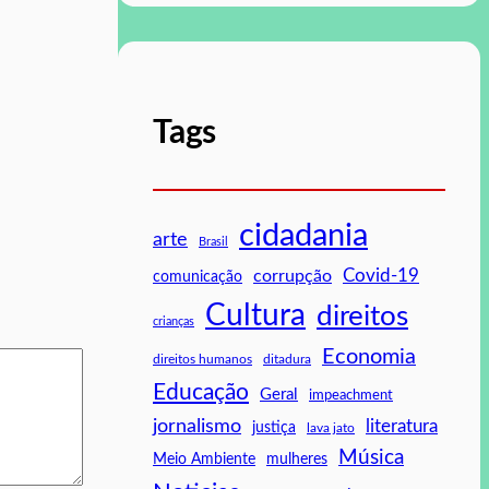
Tags
cidadania
arte
Brasil
Covid-19
corrupção
comunicação
Cultura
direitos
crianças
Economia
direitos humanos
ditadura
Educação
Geral
impeachment
jornalismo
literatura
justiça
lava jato
Música
mulheres
Meio Ambiente