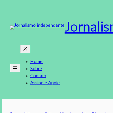
Pular
para
o
Jornali
conteúdo
Home
Sobre
Contato
Assine e Apoie