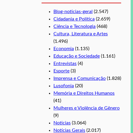
Blog-noticias-geral
(2.547)
Cidadania e Política
(2.659)
Ciência e Tecnologia
(468)
Cultura, Literatura e Artes
(1.496)
Economia
(1.135)
Educação e Sociedade
(1.161)
Entrevistas
(4)
Esporte
(3)
Imprensa e Comunicação
(1.828)
Lusofonia
(20)
Memória e Direitos Humanos
(41)
Mulheres e Violência de Gênero
(9)
Noticias
(3.064)
Notícias Gerais
(2.017)