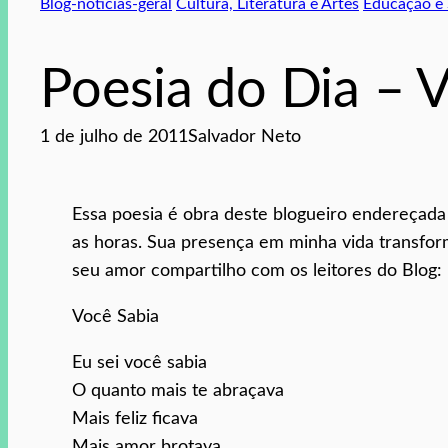
Blog-noticias-geral
Cultura, Literatura e Artes
Educação e
Poesia do Dia – 
1 de julho de 2011
Salvador Neto
Essa poesia é obra deste blogueiro endereçada
as horas. Sua presença em minha vida transfor
seu amor compartilho com os leitores do Blog:
Você Sabia
Eu sei você sabia
O quanto mais te abraçava
Mais feliz ficava
Mais amor brotava