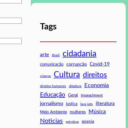
Tags
cidadania
arte
Brasil
Covid-19
corrupção
comunicação
Cultura
direitos
crianças
Economia
direitos humanos
ditadura
Educação
Geral
impeachment
jornalismo
literatura
justiça
lava jato
Música
mulheres
Meio Ambiente
Noticias
poesia
petrobras