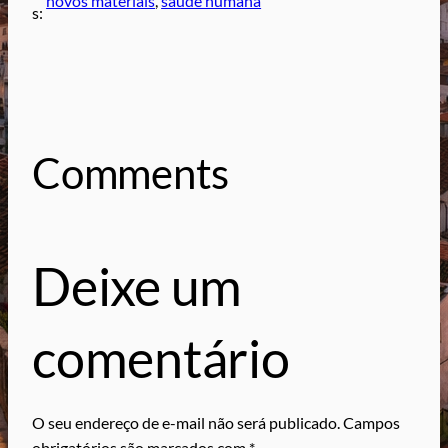
novos materiais
, 
saúde humana
s:
Comments
Deixe um
comentário
O seu endereço de e-mail não será publicado.
Campos
obrigatórios são marcados com
*