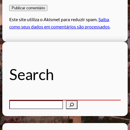
Este site utiliza o Akismet para reduzir spam.
Saiba
como seus dados em comentários são processados
.
Search
P
e
s
q