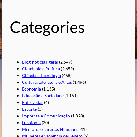
u
i
s
Categories
a
r
Blog-noticias-geral
(2.547)
Cidadania e Política
(2.659)
Ciência e Tecnologia
(468)
Cultura, Literatura e Artes
(1.496)
Economia
(1.135)
Educação e Sociedade
(1.161)
Entrevistas
(4)
Esporte
(3)
Imprensa e Comunicação
(1.828)
Lusofonia
(20)
Memória e Direitos Humanos
(41)
Mulheres e Violência de Gênero
(9)