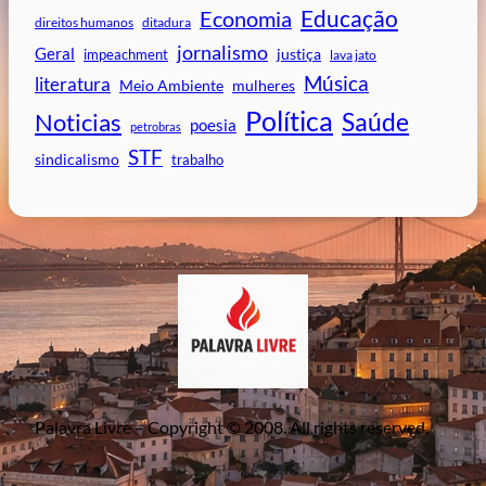
Educação
Economia
direitos humanos
ditadura
jornalismo
Geral
impeachment
justiça
lava jato
Música
literatura
mulheres
Meio Ambiente
Política
Saúde
Noticias
poesia
petrobras
STF
sindicalismo
trabalho
Palavra Livre – Copyright © 2008. All rights reserved.