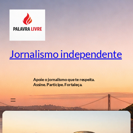
Pular
para
o
conteúdo
Jornalismo independente
Apoie o jornalismo que te respeita.
Assine. Participe. Fortaleça.