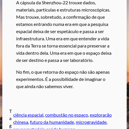
A cápsula da Shenzhou‑22 trouxe dados,
materiais, partículas e estruturas microscópicas.
Mas trouxe, sobretudo, a confirmação de que
estamos entrando numa era em que a pesquisa
espacial deixa de ser espetáculo e passa a ser
infraestrutura. Uma era em que entender a vida
fora da Terra se torna essencial para preservar a
vida dentro dela. Uma era em que o espaço deixa
de ser destino e passa a ser laboratório.
No fim, o que retorna do espaço não são apenas
experimentos. É a possibilidade de imaginar o
que ainda não sabemos viver.
T
ciência espacial
, 
combustão no espaço
, 
exploração
a
chinesa
, 
futuro da humanidade
, 
microgravidade
, 
g