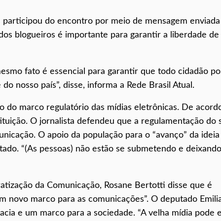
as participou do encontro por meio de mensagem enviada
dos blogueiros é importante para garantir a liberdade de
mesmo fato é essencial para garantir que todo cidadão po
e do nosso país”, disse, informa a Rede Brasil Atual.
ão do marco regulatório das mídias eletrônicas. De acor
tituição. O jornalista defendeu que a regulamentação do 
municação. O apoio da população para o “avanço” da ideia
citado. “(As pessoas) não estão se submetendo e deixand
tização da Comunicação, Rosane Bertotti disse que é
e um novo marco para as comunicações”. O deputado Emili
acia e um marco para a sociedade. “A velha mídia pode e