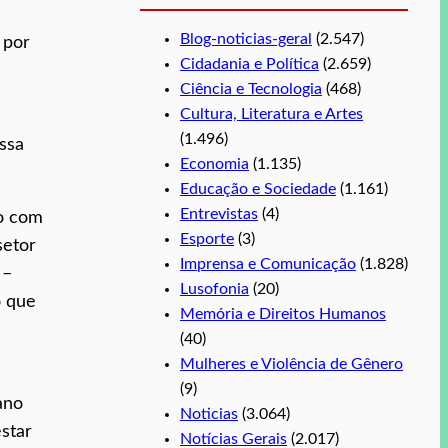
Blog-noticias-geral
(2.547)
 por
Cidadania e Política
(2.659)
Ciência e Tecnologia
(468)
Cultura, Literatura e Artes
(1.496)
ssa
Economia
(1.135)
Educação e Sociedade
(1.161)
Entrevistas
(4)
do com
Esporte
(3)
setor
Imprensa e Comunicação
(1.828)
 –
Lusofonia
(20)
o que
Memória e Direitos Humanos
(40)
Mulheres e Violência de Gênero
(9)
ano
Noticias
(3.064)
star
Notícias Gerais
(2.017)