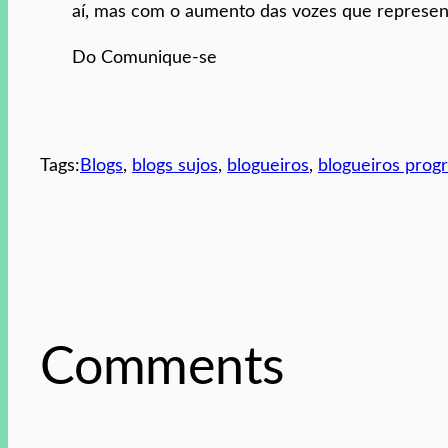
aí, mas com o aumento das vozes que represent
Do Comunique-se
Tags:
Blogs
, 
blogs sujos
, 
blogueiros
, 
blogueiros progr
Comments