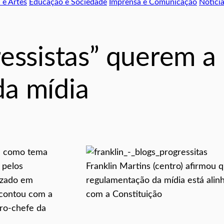
 e Artes
Educação e Sociedade
Imprensa e Comunicação
Notici
essistas” querem a
a mídia
ve como tema
 pelos
Franklin Martins (centro) afirmou 
lizado em
regulamentação da mídia está alin
 contou com a
com a Constituição
tro-chefe da