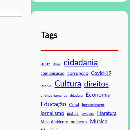
Tags
cidadania
arte
Brasil
Covid-19
corrupção
comunicação
Cultura
direitos
crianças
Economia
direitos humanos
ditadura
Educação
Geral
impeachment
jornalismo
literatura
justiça
lava jato
Música
mulheres
Meio Ambiente