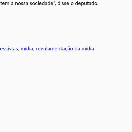
em a nossa sociedade”, disse o deputado.
essistas
, 
mídia
, 
regulamentação da mídia