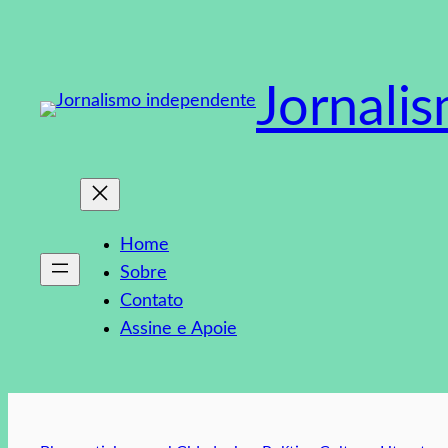
Pular
para
o
Jornali
conteúdo
Home
Sobre
Contato
Assine e Apoie