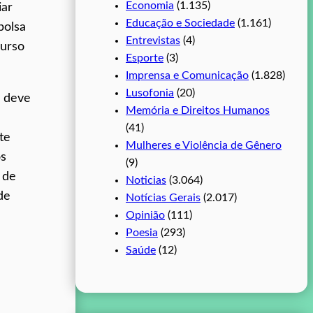
Economia
(1.135)
iar
Educação e Sociedade
(1.161)
bolsa
Entrevistas
(4)
curso
Esporte
(3)
Imprensa e Comunicação
(1.828)
Lusofonia
(20)
o deve
Memória e Direitos Humanos
(41)
te
Mulheres e Violência de Gênero
os
(9)
 de
Noticias
(3.064)
de
Notícias Gerais
(2.017)
Opinião
(111)
Poesia
(293)
Saúde
(12)