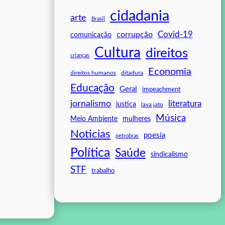
cidadania
arte
Brasil
Covid-19
corrupção
comunicação
Cultura
direitos
crianças
Economia
direitos humanos
ditadura
Educação
Geral
impeachment
jornalismo
literatura
justiça
lava jato
Música
mulheres
Meio Ambiente
Noticias
poesia
petrobras
Política
Saúde
sindicalismo
STF
trabalho