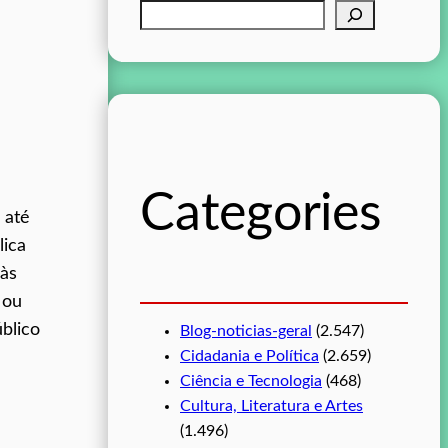
P
e
s
q
u
i
s
Categories
a
 até
r
lica
 às
 ou
blico
Blog-noticias-geral
(2.547)
Cidadania e Política
(2.659)
Ciência e Tecnologia
(468)
Cultura, Literatura e Artes
(1.496)