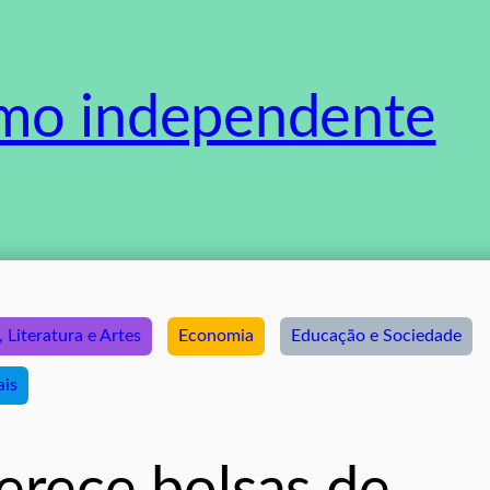
smo independente
, Literatura e Artes
Economia
Educação e Sociedade
ais