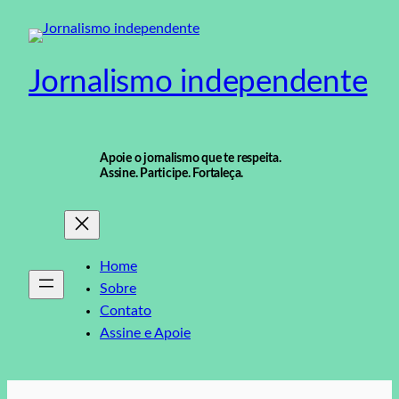
Pular
para
o
Jornalismo independente
conteúdo
Apoie o jornalismo que te respeita.
Assine. Participe. Fortaleça.
Home
Sobre
Contato
Assine e Apoie