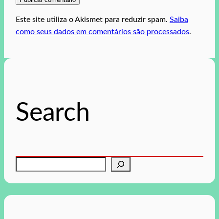
Este site utiliza o Akismet para reduzir spam.
Saiba
como seus dados em comentários são processados
.
Search
P
e
s
q
u