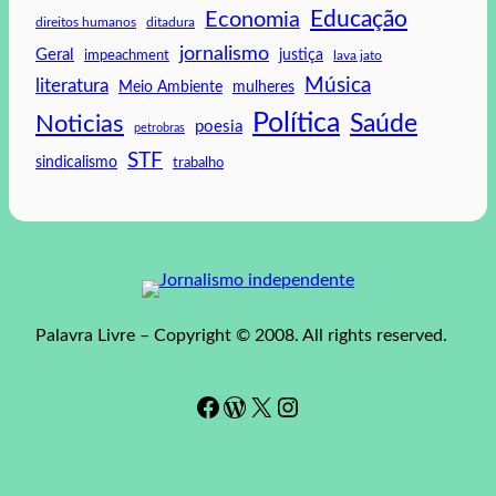
Educação
Economia
direitos humanos
ditadura
jornalismo
Geral
impeachment
justiça
lava jato
Música
literatura
mulheres
Meio Ambiente
Política
Saúde
Noticias
poesia
petrobras
STF
sindicalismo
trabalho
Palavra Livre – Copyright © 2008. All rights reserved.
Facebook
WordPress
#
Instagram