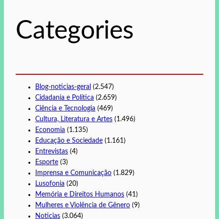
i
s
Categories
a
r
Blog-noticias-geral
(2.547)
Cidadania e Política
(2.659)
Ciência e Tecnologia
(469)
Cultura, Literatura e Artes
(1.496)
Economia
(1.135)
Educação e Sociedade
(1.161)
Entrevistas
(4)
Esporte
(3)
Imprensa e Comunicação
(1.829)
Lusofonia
(20)
Memória e Direitos Humanos
(41)
Mulheres e Violência de Gênero
(9)
Noticias
(3.064)