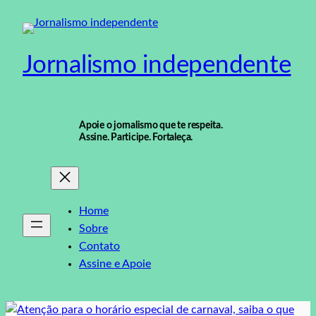
Pular
para
o
Jornalismo independente
conteúdo
Apoie o jornalismo que te respeita.
Assine. Participe. Fortaleça.
Home
Sobre
Contato
Assine e Apoie