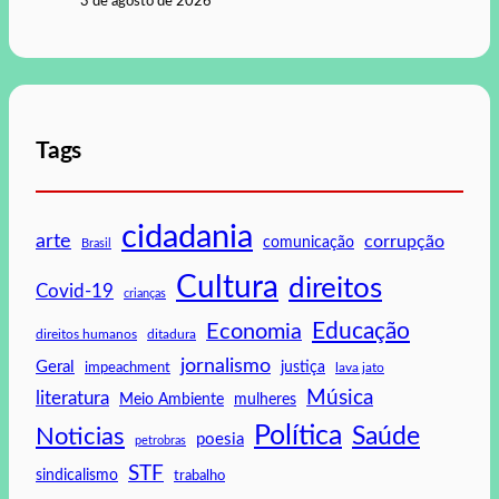
3 de agosto de 2026
Tags
cidadania
arte
corrupção
comunicação
Brasil
Cultura
direitos
Covid-19
crianças
Educação
Economia
direitos humanos
ditadura
jornalismo
Geral
impeachment
justiça
lava jato
Música
literatura
mulheres
Meio Ambiente
Política
Saúde
Noticias
poesia
petrobras
STF
sindicalismo
trabalho