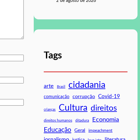
2 de agosto de 2026
Tags
cidadania
arte
Brasil
Covid-19
corrupção
comunicação
Cultura
direitos
crianças
Economia
direitos humanos
ditadura
Educação
Geral
impeachment
jornalismo
literatura
justiça
lava jato