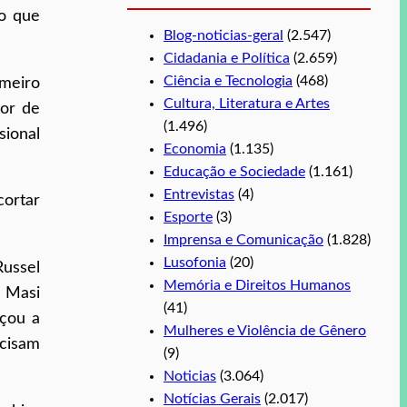
do que
Blog-noticias-geral
(2.547)
Cidadania e Política
(2.659)
Ciência e Tecnologia
(468)
imeiro
Cultura, Literatura e Artes
tor de
(1.496)
sional
Economia
(1.135)
Educação e Sociedade
(1.161)
Entrevistas
(4)
cortar
Esporte
(3)
Imprensa e Comunicação
(1.828)
Lusofonia
(20)
Russel
Memória e Direitos Humanos
e Masi
(41)
eçou a
Mulheres e Violência de Gênero
ecisam
(9)
Noticias
(3.064)
Notícias Gerais
(2.017)