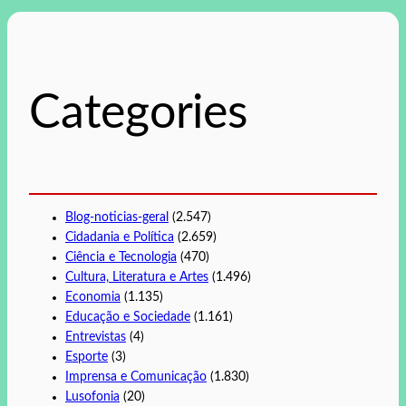
q
u
i
s
Categories
a
r
Blog-noticias-geral
(2.547)
Cidadania e Política
(2.659)
Ciência e Tecnologia
(470)
Cultura, Literatura e Artes
(1.496)
Economia
(1.135)
Educação e Sociedade
(1.161)
Entrevistas
(4)
Esporte
(3)
Imprensa e Comunicação
(1.830)
Lusofonia
(20)