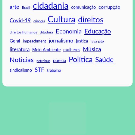
cidadania
arte
corrupção
comunicação
Brasil
Cultura
direitos
Covid-19
crianças
Educação
Economia
direitos humanos
ditadura
jornalismo
Geral
impeachment
justiça
lava jato
Música
literatura
mulheres
Meio Ambiente
Política
Saúde
Noticias
poesia
petrobras
STF
sindicalismo
trabalho