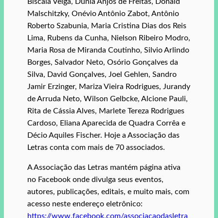
Biscaia Veiga, Dúnia Anjos de Freitas, Donald
Malschitzky, Onévio Antônio Zabot, Antônio
Roberto Szabunia, Maria Cristina Dias dos Reis
Lima, Rubens da Cunha, Nielson Ribeiro Modro,
Maria Rosa de Miranda Coutinho, Silvio Arlindo
Borges, Salvador Neto, Osório Gonçalves da
Silva, David Gonçalves, Joel Gehlen, Sandro
Jamir Erzinger, Mariza Vieira Rodrigues, Jurandy
de Arruda Neto, Wilson Gelbcke, Alcione Pauli,
Rita de Cássia Alves, Marlete Tereza Rodrigues
Cardoso, Eliana Aparecida de Quadra Corrêa e
Décio Aquiles Fischer. Hoje a Associação das
Letras conta com mais de 70 associados.
A Associação das Letras mantém página ativa
no Facebook onde divulga seus eventos,
autores, publicações, editais, e muito mais, com
acesso neste endereço eletrônico:
https://www.facebook.com/associacaodasletra