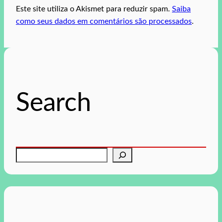
Este site utiliza o Akismet para reduzir spam.
Saiba
como seus dados em comentários são processados
.
Search
P
e
s
q
u
i