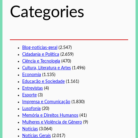
s
Categories
a
r
Blog-noticias-geral
(2.547)
Cidadania e Política
(2.659)
Ciência e Tecnologia
(470)
Cultura, Literatura e Artes
(1.496)
Economia
(1.135)
Educação e Sociedade
(1.161)
Entrevistas
(4)
Esporte
(3)
Imprensa e Comunicação
(1.830)
Lusofonia
(20)
Memória e Direitos Humanos
(41)
Mulheres e Violência de Gênero
(9)
Noticias
(3.064)
Notícias Gerais
(2.017)