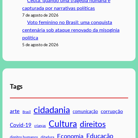
Ceuta: quando uma tragédia humana é
capturada por narrativas políticas
7 de agosto de 2026
Voto feminino no Brasil: uma conquista
centenária sob ataque renovado da misoginia
política
5 de agosto de 2026
Tags
cidadania
arte
corrupção
comunicação
Brasil
Cultura
direitos
Covid-19
crianças
Educação
Economia
direitos humanos
ditadura