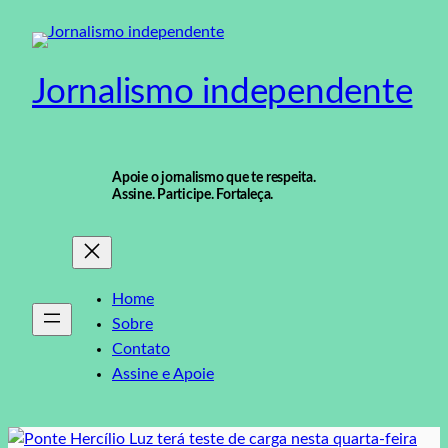
Pular
para
o
Jornalismo independente
conteúdo
Apoie o jornalismo que te respeita.
Assine. Participe. Fortaleça.
Home
Sobre
Contato
Assine e Apoie