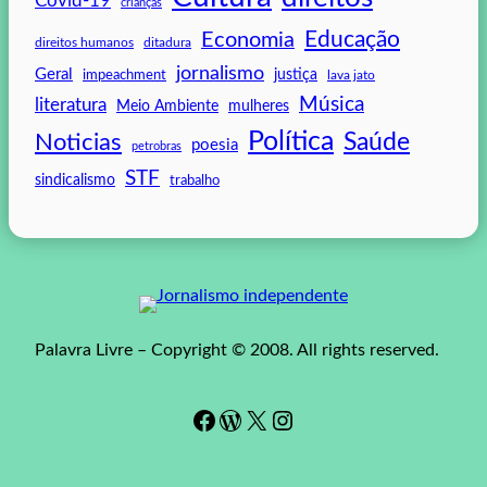
Covid-19
crianças
Educação
Economia
direitos humanos
ditadura
jornalismo
Geral
impeachment
justiça
lava jato
Música
literatura
mulheres
Meio Ambiente
Política
Saúde
Noticias
poesia
petrobras
STF
sindicalismo
trabalho
Palavra Livre – Copyright © 2008. All rights reserved.
Facebook
WordPress
#
Instagram