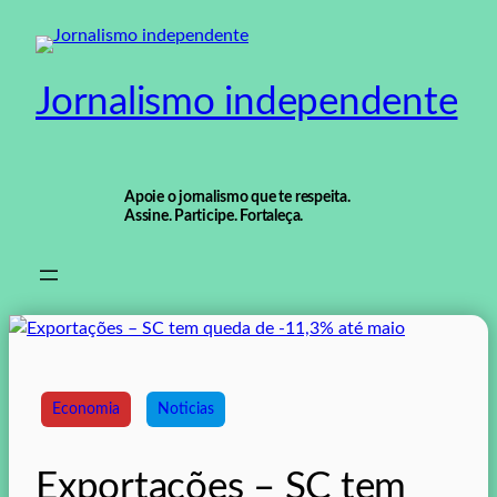
Pular
para
o
Jornalismo independente
conteúdo
Apoie o jornalismo que te respeita.
Assine. Participe. Fortaleça.
Economia
Noticias
Exportações – SC tem