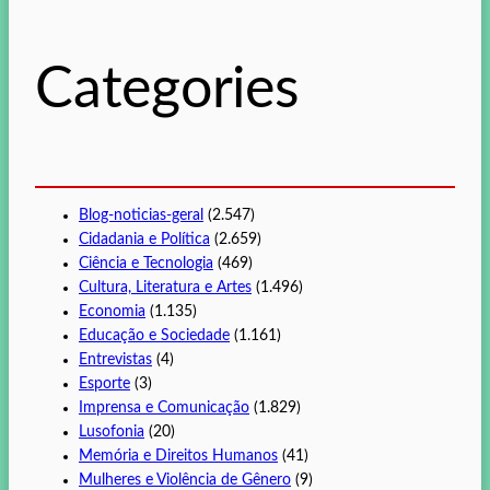
u
i
s
Categories
a
r
Blog-noticias-geral
(2.547)
Cidadania e Política
(2.659)
Ciência e Tecnologia
(469)
Cultura, Literatura e Artes
(1.496)
Economia
(1.135)
Educação e Sociedade
(1.161)
Entrevistas
(4)
Esporte
(3)
Imprensa e Comunicação
(1.829)
Lusofonia
(20)
Memória e Direitos Humanos
(41)
Mulheres e Violência de Gênero
(9)