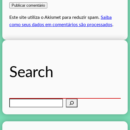
Este site utiliza o Akismet para reduzir spam.
Saiba
como seus dados em comentários são processados
.
Search
P
e
s
q