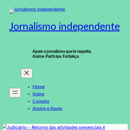
Pular
para
o
Jornalismo independente
conteúdo
Apoie o jornalismo que te respeita.
Assine. Participe. Fortaleça.
Home
Sobre
Contato
Assine e Apoie