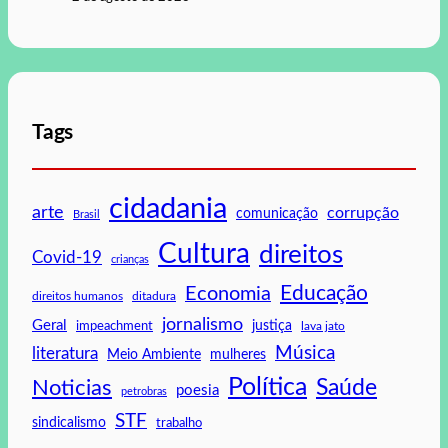
Tags
cidadania
arte
corrupção
comunicação
Brasil
Cultura
direitos
Covid-19
crianças
Educação
Economia
direitos humanos
ditadura
jornalismo
Geral
impeachment
justiça
lava jato
Música
literatura
mulheres
Meio Ambiente
Política
Saúde
Noticias
poesia
petrobras
STF
sindicalismo
trabalho