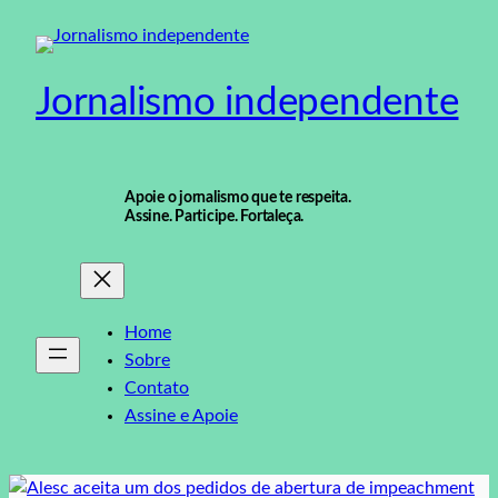
Pular
para
o
Jornalismo independente
conteúdo
Apoie o jornalismo que te respeita.
Assine. Participe. Fortaleça.
Home
Sobre
Contato
Assine e Apoie