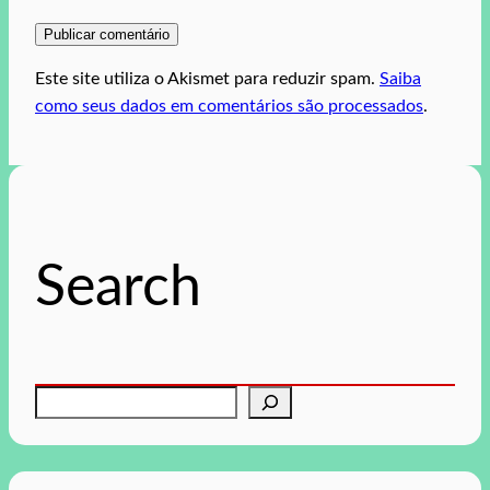
Este site utiliza o Akismet para reduzir spam.
Saiba
como seus dados em comentários são processados
.
Search
P
e
s
q