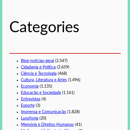
u
i
s
Categories
a
r
Blog-noticias-geral
(2.547)
Cidadania e Política
(2.659)
Ciência e Tecnologia
(468)
Cultura, Literatura e Artes
(1.496)
Economia
(1.135)
Educação e Sociedade
(1.161)
Entrevistas
(4)
Esporte
(3)
Imprensa e Comunicação
(1.828)
Lusofonia
(20)
Memória e Direitos Humanos
(41)