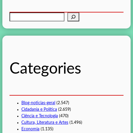
P
e
s
q
u
i
s
Categories
a
r
Blog-noticias-geral
(2.547)
Cidadania e Política
(2.659)
Ciência e Tecnologia
(470)
Cultura, Literatura e Artes
(1.496)
Economia
(1.135)