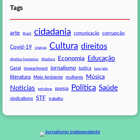
Tags
cidadania
arte
corrupção
comunicação
Brasil
Cultura
direitos
Covid-19
crianças
Educação
Economia
direitos humanos
ditadura
jornalismo
Geral
impeachment
justiça
lava jato
Música
literatura
mulheres
Meio Ambiente
Política
Saúde
Noticias
poesia
petrobras
STF
sindicalismo
trabalho