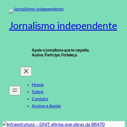
Pular
para
o
Jornalismo independente
conteúdo
Apoie o jornalismo que te respeita.
Assine. Participe. Fortaleça.
Home
Sobre
Contato
Assine e Apoie