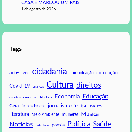
CASA E MARCOU UM PAÍS
1 de agosto de 2026
Tags
cidadania
arte
corrupção
comunicação
Brasil
Cultura
direitos
Covid-19
crianças
Educação
Economia
direitos humanos
ditadura
jornalismo
Geral
impeachment
justiça
lava jato
Música
literatura
mulheres
Meio Ambiente
Política
Saúde
Noticias
poesia
petrobras