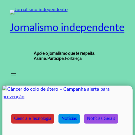
Pular
para
o
Jornalismo independente
conteúdo
Apoie o jornalismo que te respeita.
Assine. Participe. Fortaleça.
Ciência e Tecnologia
Noticias
Notícias Gerais