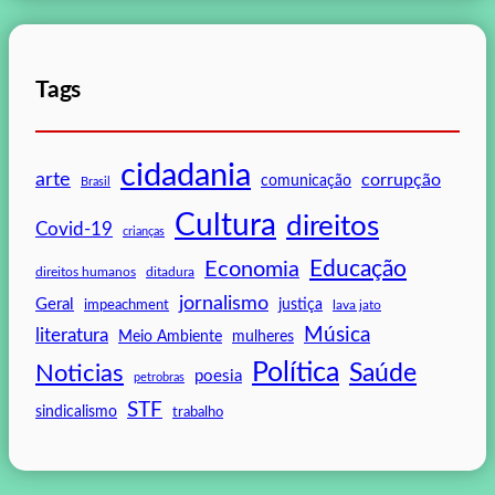
Tags
cidadania
arte
corrupção
comunicação
Brasil
Cultura
direitos
Covid-19
crianças
Educação
Economia
direitos humanos
ditadura
jornalismo
Geral
impeachment
justiça
lava jato
Música
literatura
mulheres
Meio Ambiente
Política
Saúde
Noticias
poesia
petrobras
STF
sindicalismo
trabalho