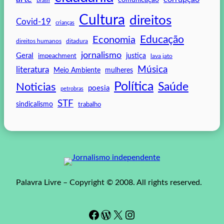
Brasil
Cultura
direitos
Covid-19
crianças
Educação
Economia
direitos humanos
ditadura
jornalismo
Geral
impeachment
justiça
lava jato
Música
literatura
mulheres
Meio Ambiente
Política
Saúde
Noticias
poesia
petrobras
STF
sindicalismo
trabalho
Palavra Livre – Copyright © 2008. All rights reserved.
Facebook
WordPress
#
Instagram