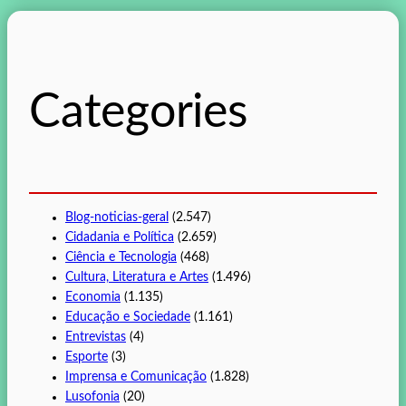
q
u
i
s
Categories
a
r
Blog-noticias-geral
(2.547)
Cidadania e Política
(2.659)
Ciência e Tecnologia
(468)
Cultura, Literatura e Artes
(1.496)
Economia
(1.135)
Educação e Sociedade
(1.161)
Entrevistas
(4)
Esporte
(3)
Imprensa e Comunicação
(1.828)
Lusofonia
(20)