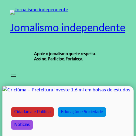
Pular
para
o
Jornalismo independente
conteúdo
Apoie o jornalismo que te respeita.
Assine. Participe. Fortaleça.
Cidadania e Política
Educação e Sociedade
Noticias