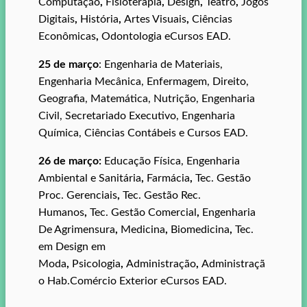
Computação
,
Fisioterapia
,
Design
,
Teatro
,
Jogos
Digitais
,
História
,
Artes Visuais
,
Ciências
Econômicas
,
Odontologia eCursos EAD.
25 de março
: Engenharia de Materiais,
Engenharia Mecânica, Enfermagem, Direito,
Geografia, Matemática, Nutrição, Engenharia
Civil, Secretariado Executivo, Engenharia
Química, Ciências Contábeis e Cursos EAD.
26 de março:
Educação Física, Engenharia
Ambiental e Sanitária
,
Farmácia
,
Tec. Gestão
Proc. Gerenciais
,
Tec. Gestão Rec.
Humanos
,
Tec. Gestão Comercial
,
Engenharia
De Agrimensura
,
Medicina
,
Biomedicina
,
Tec.
em Design em
Moda
,
Psicologia
,
Administração
,
Administraçã
o Hab.Comércio Exterior eCursos EAD.