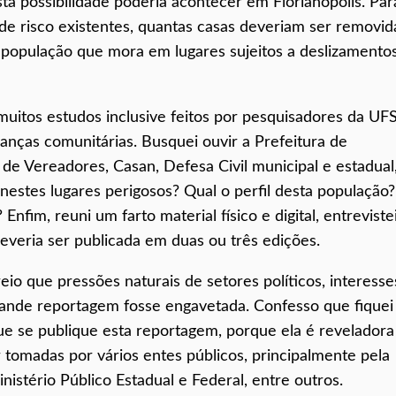
ta possibilidade poderia acontecer em Florianópolis. Par
s de risco existentes, quantas casas deveriam ser removid
da população que mora em lugares sujeitos a deslizamento
muitos estudos inclusive feitos por pesquisadores da UF
ranças comunitárias. Busquei ouvir a Prefeitura de
 de Vereadores, Casan, Defesa Civil municipal e estadual,
stes lugares perigosos? Qual o perfil desta população?
fim, reuni um farto material físico e digital, entreviste
everia ser publicada em duas ou três edições.
eio que pressões naturais de setores políticos, interesse
rande reportagem fosse engavetada. Confesso que fiquei
ue se publique esta reportagem, porque ela é reveladora
tomadas por vários entes públicos, principalmente pela
inistério Público Estadual e Federal, entre outros.