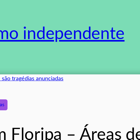
smo independente
as
 Floripa – Áreas d