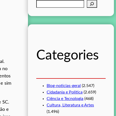
P
e
s
q
u
i
s
Categories
a
r
al.
m no
entos
 e sim
Blog-noticias-geral
(2.547)
Cidadania e Política
(2.659)
Ciência e Tecnologia
(468)
e SC.
Cultura, Literatura e Artes
ção e
(1.496)