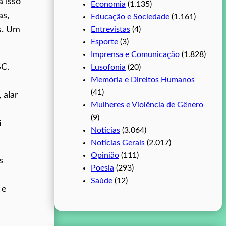
a isso
Economia
(1.135)
as,
Educação e Sociedade
(1.161)
Entrevistas
(4)
s. Um
Esporte
(3)
Imprensa e Comunicação
(1.828)
SC.
Lusofonia
(20)
Memória e Direitos Humanos
(41)
 alar
Mulheres e Violência de Gênero
(9)
i
Noticias
(3.064)
Notícias Gerais
(2.017)
Opinião
(111)
s
Poesia
(293)
Saúde
(12)
 e