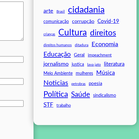
cidadania
arte
Brasil
Covid-19
corrupção
comunicação
Cultura
direitos
crianças
Economia
direitos humanos
ditadura
Educação
Geral
impeachment
jornalismo
literatura
justiça
lava jato
Música
mulheres
Meio Ambiente
Noticias
poesia
petrobras
Política
Saúde
sindicalismo
STF
trabalho