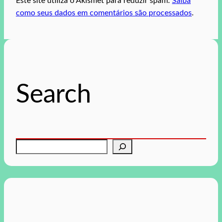
Este site utiliza o Akismet para reduzir spam.
Saiba
como seus dados em comentários são processados
.
Search
P
e
s
q
u
i
s