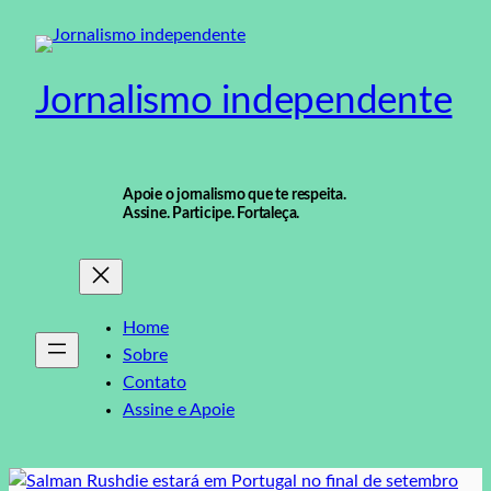
Pular
para
o
Jornalismo independente
conteúdo
Apoie o jornalismo que te respeita.
Assine. Participe. Fortaleça.
Home
Sobre
Contato
Assine e Apoie