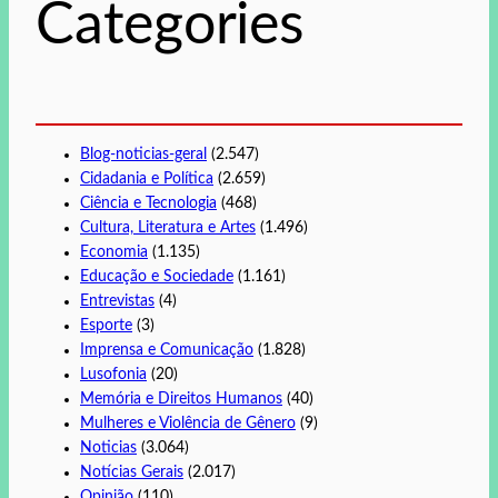
Categories
a
r
Blog-noticias-geral
(2.547)
Cidadania e Política
(2.659)
Ciência e Tecnologia
(468)
Cultura, Literatura e Artes
(1.496)
Economia
(1.135)
Educação e Sociedade
(1.161)
Entrevistas
(4)
Esporte
(3)
Imprensa e Comunicação
(1.828)
Lusofonia
(20)
Memória e Direitos Humanos
(40)
Mulheres e Violência de Gênero
(9)
Noticias
(3.064)
Notícias Gerais
(2.017)
Opinião
(110)