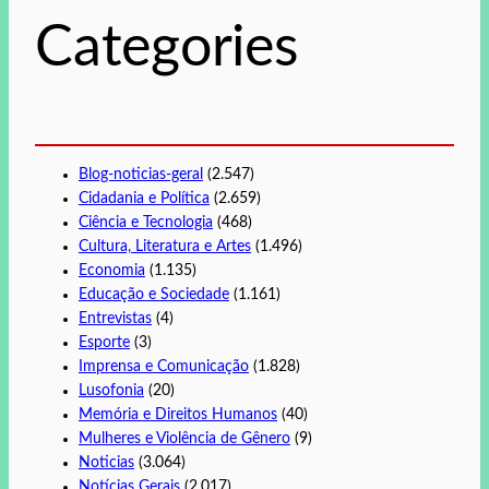
s
Categories
a
r
Blog-noticias-geral
(2.547)
Cidadania e Política
(2.659)
Ciência e Tecnologia
(468)
Cultura, Literatura e Artes
(1.496)
Economia
(1.135)
Educação e Sociedade
(1.161)
Entrevistas
(4)
Esporte
(3)
Imprensa e Comunicação
(1.828)
Lusofonia
(20)
Memória e Direitos Humanos
(40)
Mulheres e Violência de Gênero
(9)
Noticias
(3.064)
Notícias Gerais
(2.017)