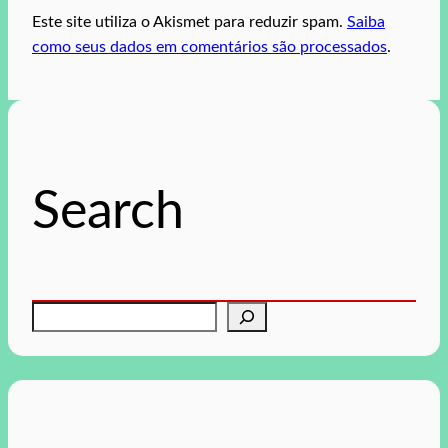
Este site utiliza o Akismet para reduzir spam.
Saiba
como seus dados em comentários são processados
.
Search
P
e
s
q
u
i