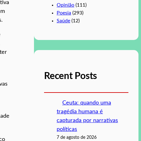
tiva
Opinião
(111)
em
Poesia
(293)
.
Saúde
(12)
e
,
ter
Recent Posts
ivas
Ceuta: quando uma
tragédia humana é
dade
capturada por narrativas
políticas
7 de agosto de 2026
co