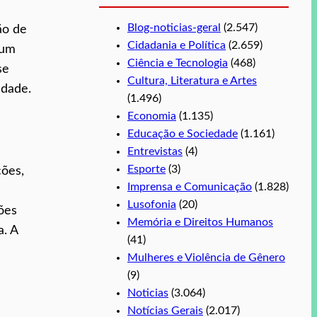
Blog-noticias-geral
(2.547)
ão de
Cidadania e Política
(2.659)
 um
Ciência e Tecnologia
(468)
se
Cultura, Literatura e Artes
edade.
(1.496)
Economia
(1.135)
Educação e Sociedade
(1.161)
Entrevistas
(4)
Esporte
(3)
ções,
Imprensa e Comunicação
(1.828)
Lusofonia
(20)
ões
Memória e Direitos Humanos
a. A
(41)
Mulheres e Violência de Gênero
(9)
Noticias
(3.064)
Notícias Gerais
(2.017)