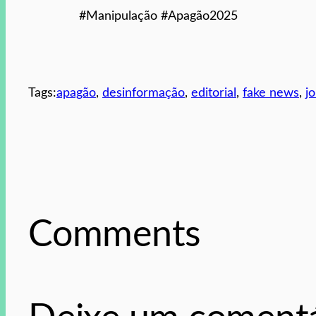
#Manipulação #Apagão2025
Tags:
apagão
, 
desinformação
, 
editorial
, 
fake news
, 
j
Comments