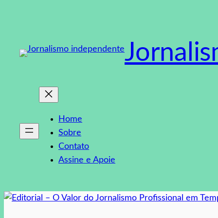
Pular
para
o
Jornali
conteúdo
Home
Sobre
Contato
Assine e Apoie