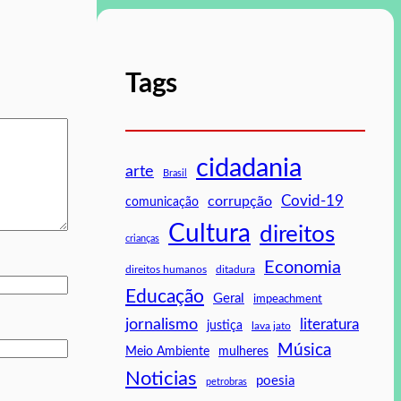
Tags
cidadania
arte
Brasil
Covid-19
corrupção
comunicação
Cultura
direitos
crianças
Economia
direitos humanos
ditadura
Educação
Geral
impeachment
jornalismo
literatura
justiça
lava jato
Música
mulheres
Meio Ambiente
Noticias
poesia
petrobras