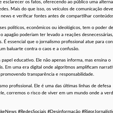
 esclarecer os fatos, oferecendo ao público uma alterna
edes. Mais do que isso, os veículos de comunicação dev
 news e verificar fontes antes de compartilhar conteúdos
ses políticos, econômicos ou ideológicos, tem o poder d
re o apagão poderiam ter levado a reações desnecessárias
É essencial que o jornalismo profissional atue para con
m baluarte contra o caos e a confusão.
m papel educativo. Ele não apenas informa, mas ensina o
is. Em uma era digital onde algoritmos amplificam narrat
, promovendo transparência e responsabilidade.
lismo profissional. Ele é uma das últimas linhas de defesa
ele, corremos o risco de viver em um mundo onde a ver
FakeNews #RedesSociais #Desinformação #RigorJornalísti