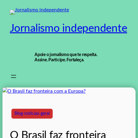
Pular
para
o
Jornalismo independente
conteúdo
Apoie o jornalismo que te respeita.
Assine. Participe. Fortaleça.
Blog-noticias-geral
O Brasil faz fronteira