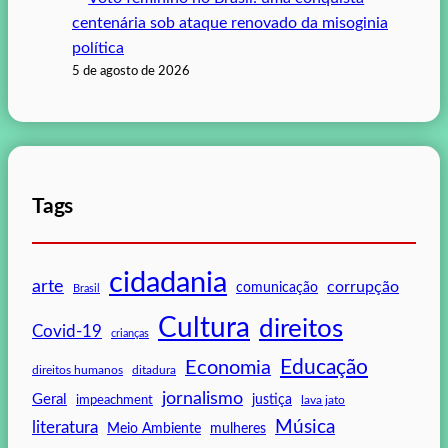
centenária sob ataque renovado da misoginia
política
5 de agosto de 2026
Tags
cidadania
arte
corrupção
comunicação
Brasil
Cultura
direitos
Covid-19
crianças
Educação
Economia
direitos humanos
ditadura
jornalismo
Geral
impeachment
justiça
lava jato
Música
literatura
mulheres
Meio Ambiente