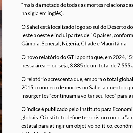
“mais da metade de todas as mortes relacionadas 
na sigla em inglês).
O Sahel está localizado logo ao sul do Deserto d
leste a oeste e inclui partes de 10 países, confo
Gâmbia, Senegal, Nigéria, Chade e Mauritânia.
O novo relatório do GTI aponta que, em 2024, “5
nessa área — ou seja, 3.885 de um total de 7.555 
O relatório acrescenta que, embora o total globa
2015, o número de mortes no Sahel aumentou qua
insurgentes “continuam a voltar seu foco” para a 
O índice é publicado pelo Instituto para Economi
globais. O instituto define terrorismo como a “am
estatal para atingir um objetivo político, econôm