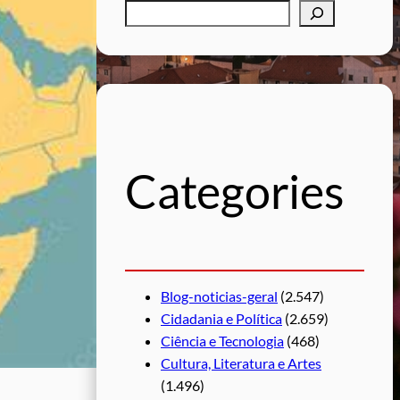
P
e
s
q
u
i
s
Categories
a
r
Blog-noticias-geral
(2.547)
Cidadania e Política
(2.659)
Ciência e Tecnologia
(468)
Cultura, Literatura e Artes
(1.496)