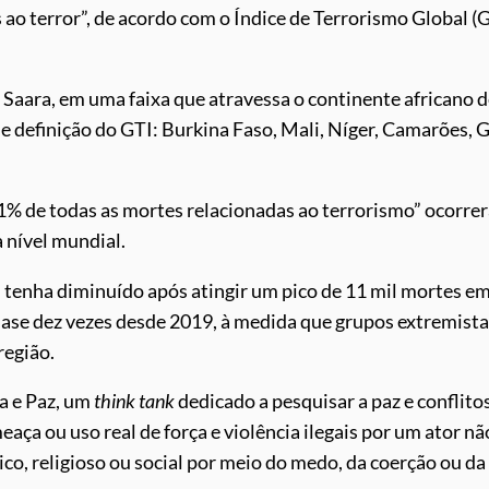
ao terror”, de acordo com o Índice de Terrorismo Global (G
o Saara, em uma faixa que atravessa o continente africano 
rme definição do GTI: Burkina Faso, Mali, Níger, Camarões, 
1% de todas as mortes relacionadas ao terrorismo” ocorre
a nível mundial.
l tenha diminuído após atingir um pico de 11 mil mortes e
se dez vezes desde 2019, à medida que grupos extremista
região.
a e Paz, um
think tank
dedicado a pesquisar a paz e conflito
eaça ou uso real de força e violência ilegais por um ator nã
ico, religioso ou social por meio do medo, da coerção ou da