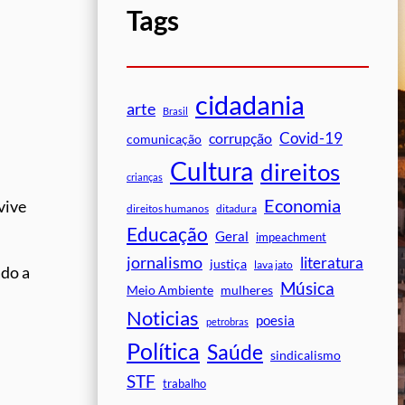
Tags
cidadania
arte
Brasil
Covid-19
corrupção
comunicação
Cultura
direitos
crianças
Economia
vive
direitos humanos
ditadura
Educação
Geral
impeachment
jornalismo
literatura
justiça
lava jato
ado a
Música
mulheres
Meio Ambiente
Noticias
poesia
petrobras
Política
Saúde
sindicalismo
STF
trabalho