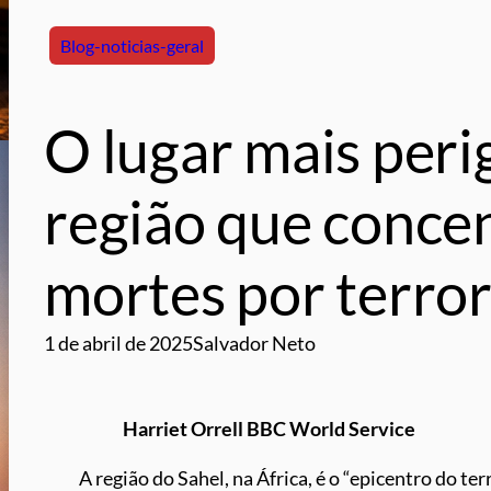
Blog-noticias-geral
O lugar mais per
região que conce
mortes por terro
1 de abril de 2025
Salvador Neto
Harriet Orrell
BBC World Service
A região do Sahel, na África, é o “epicentro do te