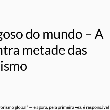
igoso do mundo – A
ntra metade das
rismo
rrorismo global” — e agora, pela primeira vez, é responsável