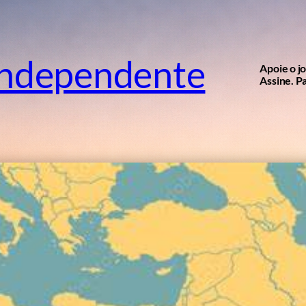
independente
Apoie o j
Assine. Pa