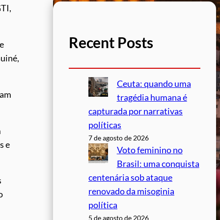
TI,
Recent Posts
de
Guiné,
Ceuta: quando uma
ram
tragédia humana é
capturada por narrativas
políticas
m
7 de agosto de 2026
s e
Voto feminino no
Brasil: uma conquista
centenária sob ataque
s
renovado da misoginia
o
política
5 de agosto de 2026