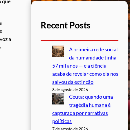
o que
a
Recent Posts
e
voz a
e
A primeira rede social
da humanidade tinha
57 mil anos — e a ciência
acaba de revelar como ela nos
salvou da extinção
8 de agosto de 2026
Ceuta: quando uma
tragédia humana é
capturada por narrativas
políticas
7 de agosto de 2026