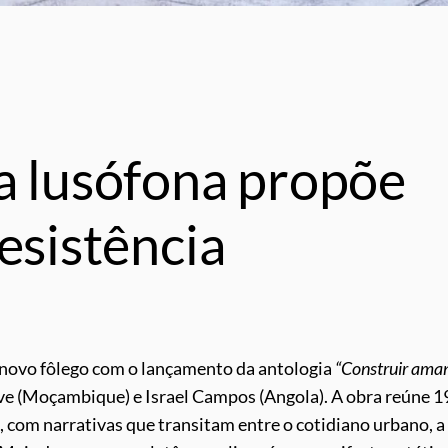
a lusófona propõe
esistência
a novo fôlego com o lançamento da antologia
“Construir ama
ve (Moçambique) e Israel Campos (Angola). A obra reúne 1
, com narrativas que transitam entre o cotidiano urbano, a