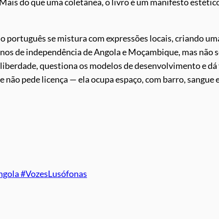
ais do que uma coletânea, o livro é um manifesto estétic
o português se mistura com expressões locais, criando um
 anos de independência de Angola e Moçambique, mas não s
a liberdade, questiona os modelos de desenvolvimento e dá 
e não pede licença — ela ocupa espaço, com barro, sangue 
ngola #VozesLusófonas