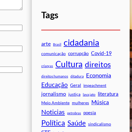
Tags
cidadania
arte
Brasil
Covid-19
corrupção
comunicação
Cultura
direitos
crianças
Economia
direitos humanos
ditadura
Educação
Geral
impeachment
jornalismo
literatura
justiça
lava jato
Música
mulheres
Meio Ambiente
Noticias
poesia
petrobras
Política
Saúde
sindicalismo