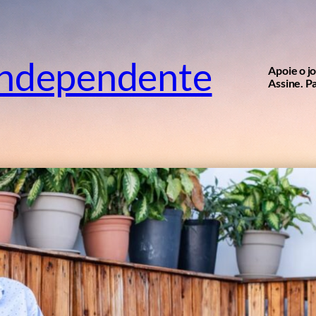
independente
Apoie o j
Assine. Pa