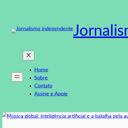
Pular
para
o
Jornali
conteúdo
Home
Sobre
Contato
Assine e Apoie