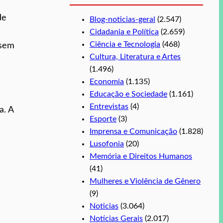
de
Blog-noticias-geral
(2.547)
Cidadania e Política
(2.659)
Ciência e Tecnologia
(468)
 sem
Cultura, Literatura e Artes
,
(1.496)
Economia
(1.135)
Educação e Sociedade
(1.161)
Entrevistas
(4)
a. A
Esporte
(3)
Imprensa e Comunicação
(1.828)
Lusofonia
(20)
Memória e Direitos Humanos
(41)
Mulheres e Violência de Gênero
(9)
Noticias
(3.064)
Notícias Gerais
(2.017)