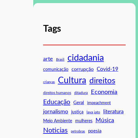
Tags
cidadania
arte
Brasil
Covid-19
corrupção
comunicação
Cultura
direitos
crianças
Economia
direitos humanos
ditadura
Educação
Geral
impeachment
jornalismo
literatura
justiça
lava jato
Música
mulheres
Meio Ambiente
Noticias
poesia
petrobras