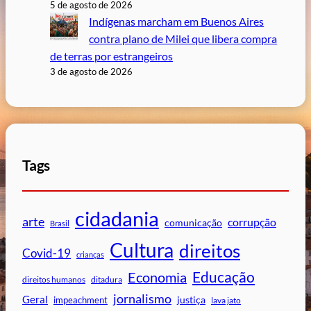
5 de agosto de 2026
Indígenas marcham em Buenos Aires
contra plano de Milei que libera compra
de terras por estrangeiros
3 de agosto de 2026
Tags
cidadania
arte
corrupção
comunicação
Brasil
Cultura
direitos
Covid-19
crianças
Educação
Economia
direitos humanos
ditadura
jornalismo
Geral
impeachment
justiça
lava jato