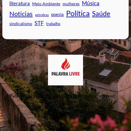
Música
literatura
mulheres
Meio Ambiente
Política
Saúde
Noticias
poesia
petrobras
STF
sindicalismo
trabalho
Palavra Livre – Copyright © 2008. All rights reserved.
Facebook
WordPress
#
Instagram