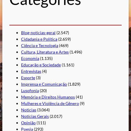
r
Blog-noticias-geral
(2.547)
Cidadania e Política
(2.659)
Ciência e Tecnologia
(469)
Cultura, Literatura e Artes
(1.496)
Economia
(1.135)
Educação e Sociedade
(1.161)
Entrevistas
(4)
Esporte
(3)
Imprensa e Comunicação
(1.829)
Lusofonia
(20)
Memória e Direitos Humanos
(41)
Mulheres e Violência de Gênero
(9)
Noticias
(3.064)
Notícias Gerais
(2.017)
Opinião
(111)
Poesia
(293)