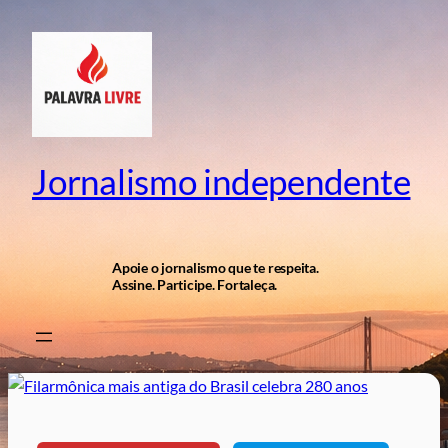
Pular
para
o
conteúdo
Jornalismo independente
Apoie o jornalismo que te respeita.
Assine. Participe. Fortaleça.