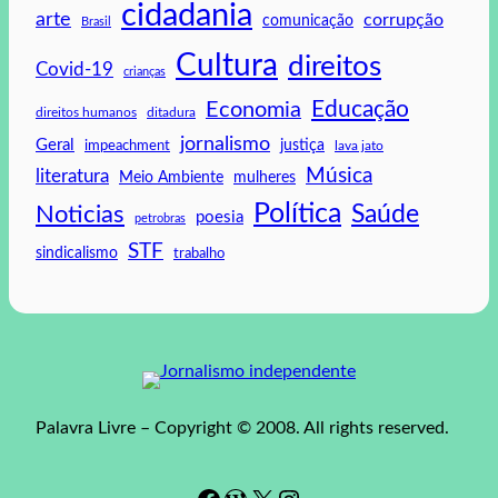
cidadania
arte
corrupção
comunicação
Brasil
Cultura
direitos
Covid-19
crianças
Educação
Economia
direitos humanos
ditadura
jornalismo
Geral
impeachment
justiça
lava jato
Música
literatura
mulheres
Meio Ambiente
Política
Saúde
Noticias
poesia
petrobras
STF
sindicalismo
trabalho
Palavra Livre – Copyright © 2008. All rights reserved.