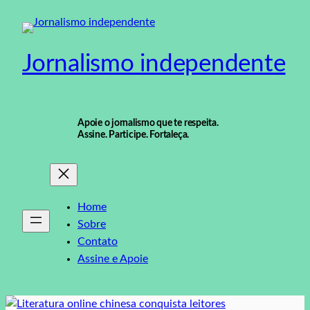
Pular
para
o
Jornalismo independente
conteúdo
Apoie o jornalismo que te respeita.
Assine. Participe. Fortaleça.
Home
Sobre
Contato
Assine e Apoie