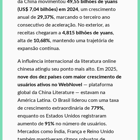
da China movimentou
49,55 bilhões de yuans
(US$ 7,04 bilhões) em 2024
, um crescimento
anual de
29,37%
, marcando o terceiro ano
consecutivo de aceleração. No exterior, as
receitas chegaram a
4,815 bilhões de yuans
,
alta de
10,68%
, mantendo uma trajetória de
expansão contínua.
A influência internacional da literatura online
chinesa atingiu seu ponto mais alto. Em 2025,
nove dos dez países com maior crescimento de
usuários ativos no WebNovel
— plataforma
global da China Literature — estavam na
América Latina. O Brasil liderou com uma taxa
de crescimento extraordinária de
779%
,
enquanto os Estados Unidos registraram
aumento de
91%
no número de usuários.
Mercados como Índia, França e Reino Unido
também mantiveram ritmos robustos de