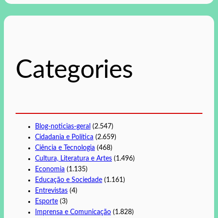
s
q
u
i
s
Categories
a
r
Blog-noticias-geral
(2.547)
Cidadania e Política
(2.659)
Ciência e Tecnologia
(468)
Cultura, Literatura e Artes
(1.496)
Economia
(1.135)
Educação e Sociedade
(1.161)
Entrevistas
(4)
Esporte
(3)
Imprensa e Comunicação
(1.828)