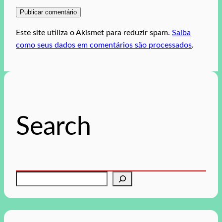
Este site utiliza o Akismet para reduzir spam.
Saiba
como seus dados em comentários são processados
.
Search
P
e
s
q