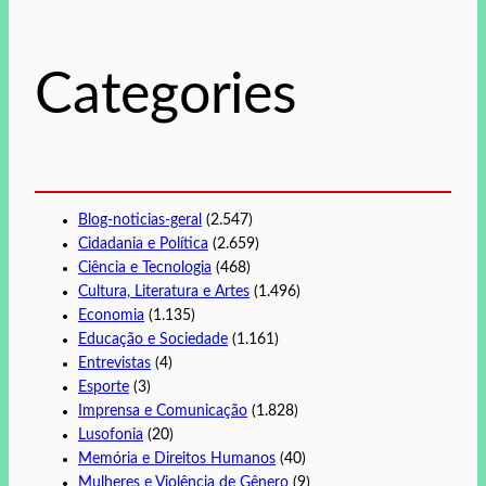
u
i
s
Categories
a
r
Blog-noticias-geral
(2.547)
Cidadania e Política
(2.659)
Ciência e Tecnologia
(468)
Cultura, Literatura e Artes
(1.496)
Economia
(1.135)
Educação e Sociedade
(1.161)
Entrevistas
(4)
Esporte
(3)
Imprensa e Comunicação
(1.828)
Lusofonia
(20)
Memória e Direitos Humanos
(40)
Mulheres e Violência de Gênero
(9)