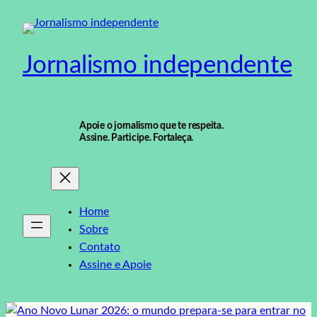
Pular
para
o
Jornalismo independente
conteúdo
Apoie o jornalismo que te respeita.
Assine. Participe. Fortaleça.
Home
Sobre
Contato
Assine e Apoie