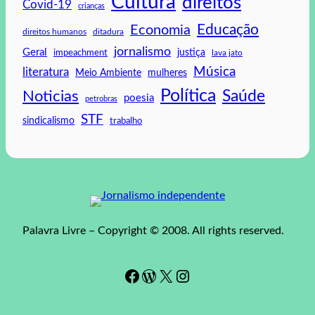
Cultura
direitos
Covid-19
crianças
Educação
Economia
direitos humanos
ditadura
jornalismo
Geral
impeachment
justiça
lava jato
Música
literatura
mulheres
Meio Ambiente
Política
Saúde
Noticias
poesia
petrobras
STF
sindicalismo
trabalho
Palavra Livre – Copyright © 2008. All rights reserved.
Facebook
WordPress
#
Instagram