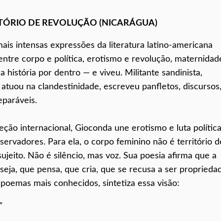
TÓRIO DE REVOLUÇÃO (NICARÁGUA)
ais intensas expressões da literatura latino-americana
ntre corpo e política, erotismo e revolução, maternidad
história por dentro — e viveu. Militante sandinista,
 atuou na clandestinidade, escreveu panfletos, discursos
eparáveis.
jeção internacional, Gioconda une erotismo e luta políti
ervadores. Para ela, o corpo feminino não é território d
jeito. Não é silêncio, mas voz. Sua poesia afirma que a
ja, que pensa, que cria, que se recusa a ser proprieda
poemas mais conhecidos, sintetiza essa visão:
”