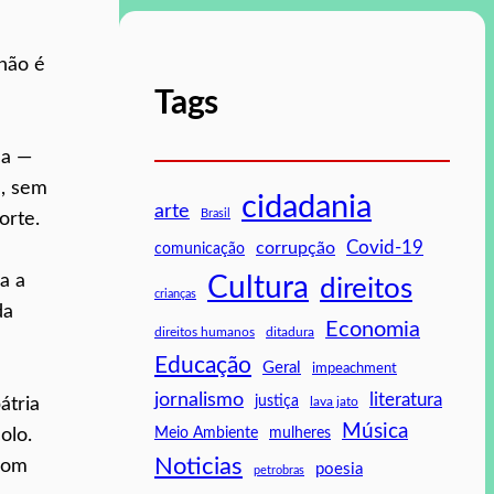
não é
Tags
ça —
a, sem
cidadania
arte
Brasil
orte.
Covid-19
corrupção
comunicação
a a
Cultura
direitos
crianças
da
Economia
direitos humanos
ditadura
Educação
Geral
impeachment
jornalismo
literatura
justiça
lava jato
átria
Música
mulheres
Meio Ambiente
olo.
Noticias
 com
poesia
petrobras