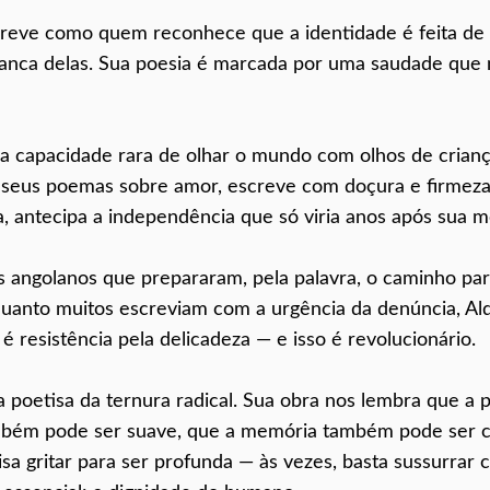
escreve como quem reconhece que a identidade é feita de
ranca delas. Sua poesia é marcada por uma saudade que 
ma capacidade rara de olhar o mundo com olhos de crian
m seus poemas sobre amor, escreve com doçura e firmez
 antecipa a independência que só viria anos após sua m
s angolanos que prepararam, pela palavra, o caminho par
nquanto muitos escreviam com a urgência da denúncia, Al
é resistência pela delicadeza — e isso é revolucionário.
 poetisa da ternura radical. Sua obra nos lembra que a p
também pode ser suave, que a memória também pode ser c
sa gritar para ser profunda — às vezes, basta sussurrar