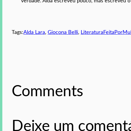
verdade. Alda escreveu pouco, mas escreveu o 
Tags:
Alda Lara
, 
Giocona Belli
, 
LiteraturaFeitaPorMu
Comments
Deixe um comentá