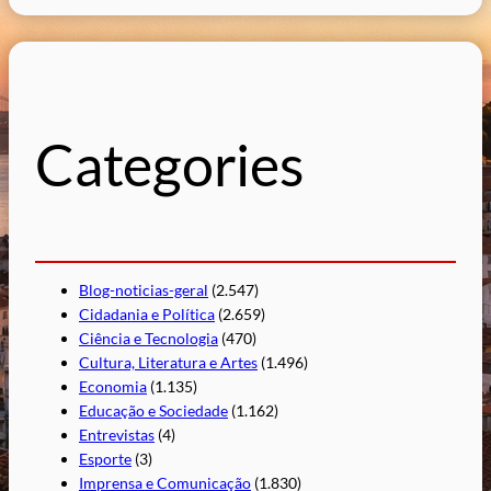
s
q
u
i
s
Categories
a
r
Blog-noticias-geral
(2.547)
Cidadania e Política
(2.659)
Ciência e Tecnologia
(470)
Cultura, Literatura e Artes
(1.496)
Economia
(1.135)
Educação e Sociedade
(1.162)
Entrevistas
(4)
Esporte
(3)
Imprensa e Comunicação
(1.830)