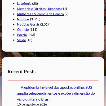
Lusofonia
(20)
Memória e Direitos Humanos
(41)
Mulheres e Violência de Gênero
(9)
Noticias
(3.065)
Notícias Gerais
(2.017)
Opinião
(111)
Poesia
(293)
Saúde
(13)
Recent Posts
A epidemia invisível das apostas online: SUS
amplia teleatendimentos e expõe a dimensão do
vício digital no Brasil
10 de agosto de 2026