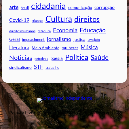
cidadania
arte
corrupção
comunicação
Brasil
Cultura
direitos
Covid-19
crianças
Educação
Economia
direitos humanos
ditadura
jornalismo
Geral
impeachment
justiça
lava jato
Música
literatura
mulheres
Meio Ambiente
Política
Saúde
Noticias
poesia
petrobras
STF
sindicalismo
trabalho
Palavra Livre – Copyright © 2008. All rights reserved.