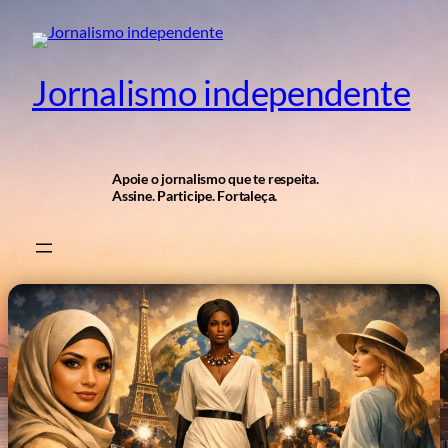
Pular
para
o
Jornalismo independente
conteúdo
Apoie o jornalismo que te respeita.
Assine. Participe. Fortaleça.