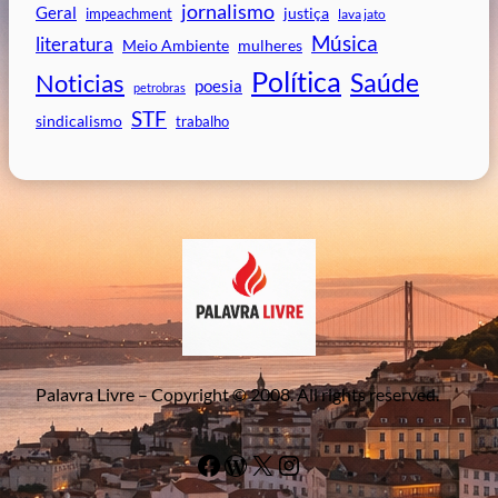
jornalismo
Geral
impeachment
justiça
lava jato
Música
literatura
mulheres
Meio Ambiente
Política
Saúde
Noticias
poesia
petrobras
STF
sindicalismo
trabalho
Palavra Livre – Copyright © 2008. All rights reserved.
Facebook
WordPress
#
Instagram