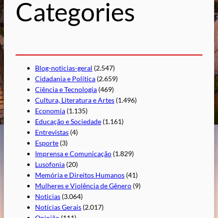
Categories
a
r
Blog-noticias-geral
(2.547)
Cidadania e Política
(2.659)
Ciência e Tecnologia
(469)
Cultura, Literatura e Artes
(1.496)
Economia
(1.135)
Educação e Sociedade
(1.161)
Entrevistas
(4)
Esporte
(3)
Imprensa e Comunicação
(1.829)
Lusofonia
(20)
Memória e Direitos Humanos
(41)
Mulheres e Violência de Gênero
(9)
Noticias
(3.064)
Notícias Gerais
(2.017)
Opinião
(111)