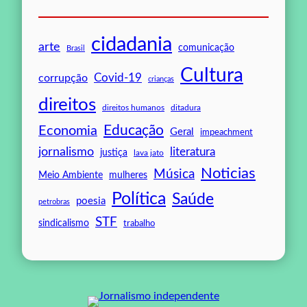
cidadania
arte
comunicação
Brasil
Cultura
Covid-19
corrupção
crianças
direitos
direitos humanos
ditadura
Educação
Economia
Geral
impeachment
jornalismo
literatura
justiça
lava jato
Noticias
Música
mulheres
Meio Ambiente
Política
Saúde
poesia
petrobras
STF
sindicalismo
trabalho