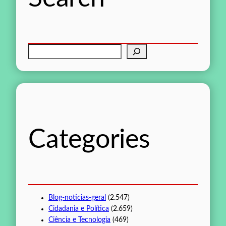
P
e
s
q
u
i
s
Categories
a
r
Blog-noticias-geral
(2.547)
Cidadania e Política
(2.659)
Ciência e Tecnologia
(469)