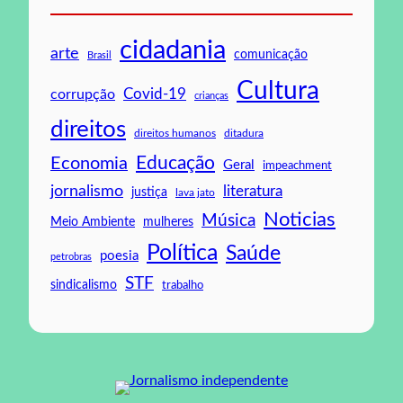
cidadania
arte
comunicação
Brasil
Cultura
Covid-19
corrupção
crianças
direitos
direitos humanos
ditadura
Educação
Economia
Geral
impeachment
jornalismo
literatura
justiça
lava jato
Noticias
Música
mulheres
Meio Ambiente
Política
Saúde
poesia
petrobras
STF
sindicalismo
trabalho