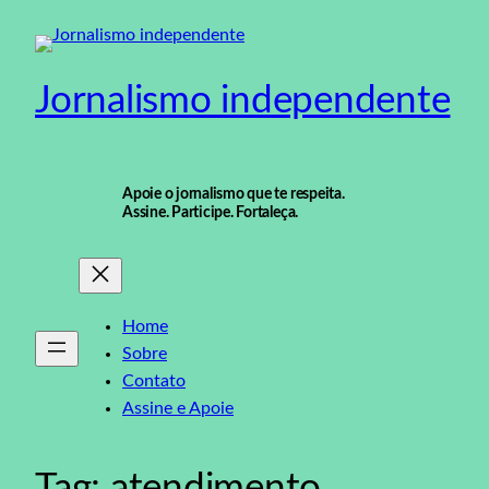
Pular
para
o
Jornalismo independente
conteúdo
Apoie o jornalismo que te respeita.
Assine. Participe. Fortaleça.
Home
Sobre
Contato
Assine e Apoie
Tag:
atendimento