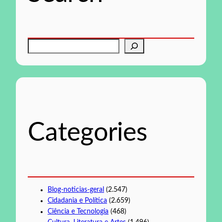
P
e
s
q
u
i
s
Categories
a
r
Blog-noticias-geral
(2.547)
Cidadania e Política
(2.659)
Ciência e Tecnologia
(468)