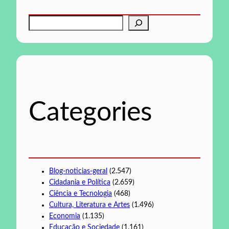
P
e
s
q
u
i
s
Categories
a
r
Blog-noticias-geral
(2.547)
Cidadania e Política
(2.659)
Ciência e Tecnologia
(468)
Cultura, Literatura e Artes
(1.496)
Economia
(1.135)
Educação e Sociedade
(1.161)