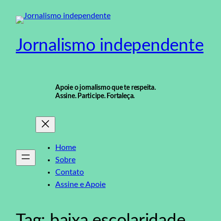
Pular
para
o
Jornalismo independente
conteúdo
Apoie o jornalismo que te respeita.
Assine. Participe. Fortaleça.
Home
Sobre
Contato
Assine e Apoie
Tag:
baixa escolaridade