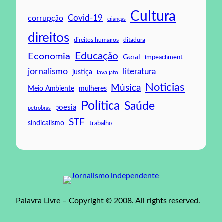
Cultura
Covid-19
corrupção
crianças
direitos
direitos humanos
ditadura
Educação
Economia
Geral
impeachment
jornalismo
literatura
justiça
lava jato
Noticias
Música
mulheres
Meio Ambiente
Política
Saúde
poesia
petrobras
STF
sindicalismo
trabalho
Palavra Livre – Copyright © 2008. All rights reserved.