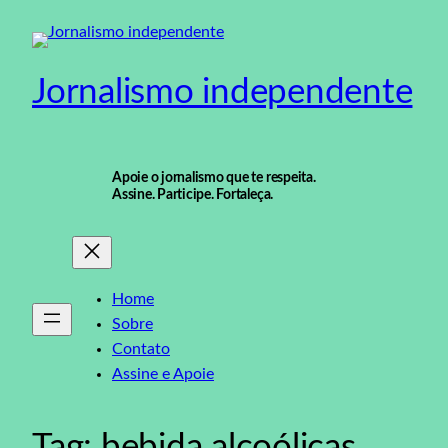
Pular
para
o
Jornalismo independente
conteúdo
Apoie o jornalismo que te respeita.
Assine. Participe. Fortaleça.
Home
Sobre
Contato
Assine e Apoie
Tag:
bebida alcoólicas