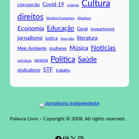
Cultura
Covid-19
corrupção
crianças
direitos
direitos humanos
ditadura
Educação
Economia
Geral
impeachment
jornalismo
literatura
justiça
lava jato
Noticias
Música
mulheres
Meio Ambiente
Política
Saúde
poesia
petrobras
STF
sindicalismo
trabalho
Palavra Livre – Copyright © 2008. All rights reserved.
Facebook
WordPress
#
Instagram