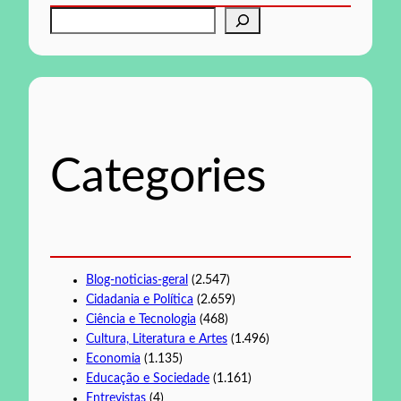
P
e
s
q
u
i
s
Categories
a
r
Blog-noticias-geral
(2.547)
Cidadania e Política
(2.659)
Ciência e Tecnologia
(468)
Cultura, Literatura e Artes
(1.496)
Economia
(1.135)
Educação e Sociedade
(1.161)
Entrevistas
(4)