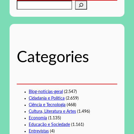
P
e
s
q
u
i
s
Categories
a
r
Blog-noticias-geral
(2.547)
Cidadania e Política
(2.659)
Ciência e Tecnologia
(468)
Cultura, Literatura e Artes
(1.496)
Economia
(1.135)
Educação e Sociedade
(1.161)
Entrevistas
(4)