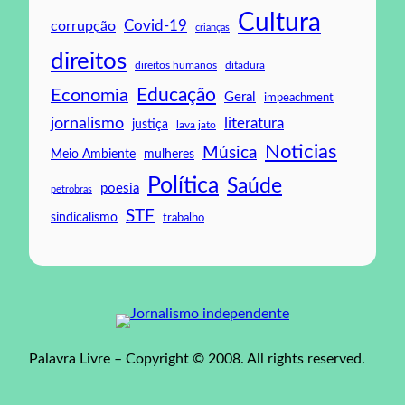
Cultura
Covid-19
corrupção
crianças
direitos
direitos humanos
ditadura
Educação
Economia
Geral
impeachment
jornalismo
literatura
justiça
lava jato
Noticias
Música
mulheres
Meio Ambiente
Política
Saúde
poesia
petrobras
STF
sindicalismo
trabalho
Palavra Livre – Copyright © 2008. All rights reserved.