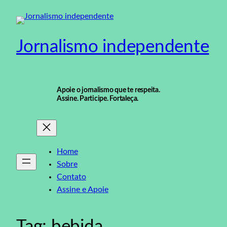
Pular
para
o
Jornalismo independente
conteúdo
Apoie o jornalismo que te respeita.
Assine. Participe. Fortaleça.
Home
Sobre
Contato
Assine e Apoie
Tag:
bebida