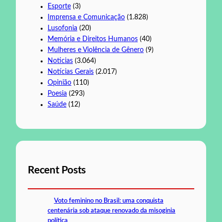
Esporte
(3)
Imprensa e Comunicação
(1.828)
Lusofonia
(20)
Memória e Direitos Humanos
(40)
Mulheres e Violência de Gênero
(9)
Noticias
(3.064)
Notícias Gerais
(2.017)
Opinião
(110)
Poesia
(293)
Saúde
(12)
Recent Posts
Voto feminino no Brasil: uma conquista
centenária sob ataque renovado da misoginia
política