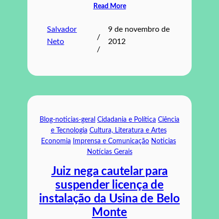
Read More
Salvador
9 de novembro de
/
Neto
2012
/
Blog-noticias-geral
Cidadania e Política
Ciência
e Tecnologia
Cultura, Literatura e Artes
Economia
Imprensa e Comunicação
Noticias
Notícias Gerais
Juiz nega cautelar para
suspender licença de
instalação da Usina de Belo
Monte