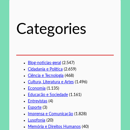
u
i
s
Categories
a
r
Blog-noticias-geral
(2.547)
Cidadania e Política
(2.659)
Ciência e Tecnologia
(468)
Cultura, Literatura e Artes
(1.496)
Economia
(1.135)
Educação e Sociedade
(1.161)
Entrevistas
(4)
Esporte
(3)
Imprensa e Comunicação
(1.828)
Lusofonia
(20)
Memória e Direitos Humanos
(40)