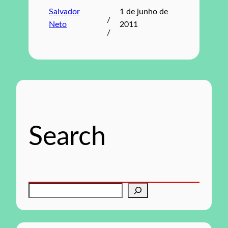
Salvador
1 de junho de
/
Neto
2011
/
Search
P
e
s
q