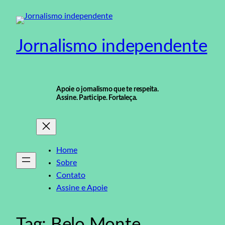
Pular
para
o
Jornalismo independente
conteúdo
Apoie o jornalismo que te respeita.
Assine. Participe. Fortaleça.
Home
Sobre
Contato
Assine e Apoie
Tag:
Belo Monte