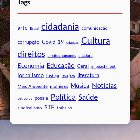
Tags
cidadania
arte
comunicação
Brasil
Cultura
Covid-19
corrupção
crianças
direitos
direitos humanos
ditadura
Educação
Economia
Geral
impeachment
jornalismo
literatura
justiça
lava jato
Noticias
Música
mulheres
Meio Ambiente
Política
Saúde
poesia
petrobras
STF
sindicalismo
trabalho