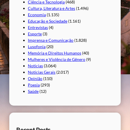
Ciência e Tecnologia
(468)
Cultura, Literatura e Artes
(1.496)
Economia
(1.135)
Educação e Sociedade
(1.161)
Entrevistas
(4)
Esporte
(3)
Imprensa e Comunicação
(1.828)
Lusofonia
(20)
Memória e Direitos Humanos
(40)
Mulheres e Violência de Gênero
(9)
Noticias
(3.064)
Notícias Gerais
(2.017)
Opinião
(110)
Poesia
(293)
Saúde
(12)
Recent Posts