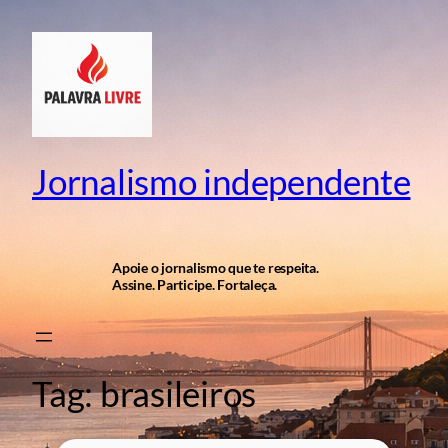
Pular
para
o
conteúdo
Jornalismo independente
Apoie o jornalismo que te respeita.
Assine. Participe. Fortaleça.
Tag:
brasileiros