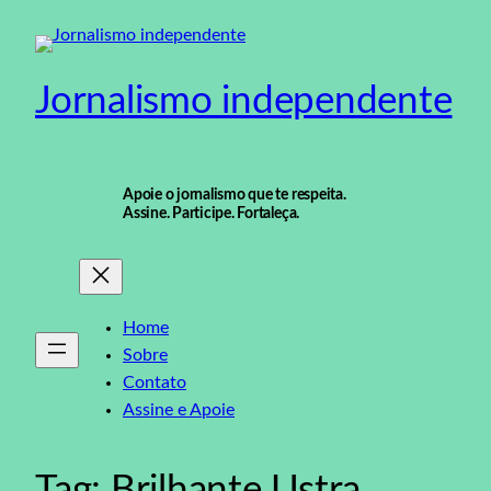
Pular
para
o
Jornalismo independente
conteúdo
Apoie o jornalismo que te respeita.
Assine. Participe. Fortaleça.
Home
Sobre
Contato
Assine e Apoie
Tag:
Brilhante Ustra