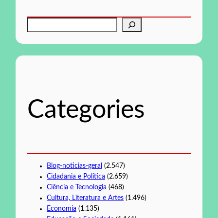
P
e
s
q
u
i
s
Categories
a
r
Blog-noticias-geral
(2.547)
Cidadania e Política
(2.659)
Ciência e Tecnologia
(468)
Cultura, Literatura e Artes
(1.496)
Economia
(1.135)