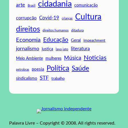
cidadania
arte
comunicação
Brasil
Cultura
Covid-19
corrupção
crianças
direitos
direitos humanos
ditadura
Educação
Economia
Geral
impeachment
jornalismo
literatura
justiça
lava jato
Noticias
Música
mulheres
Meio Ambiente
Política
Saúde
poesia
petrobras
STF
sindicalismo
trabalho
Palavra Livre – Copyright © 2008. All rights reserved.