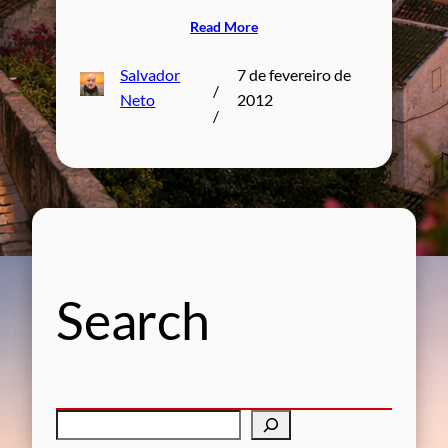
Read More
Salvador
7 de fevereiro de
/
Neto
2012
/
Search
P
e