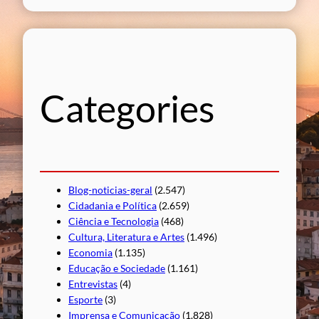
s
q
u
i
s
Categories
a
r
Blog-noticias-geral
(2.547)
Cidadania e Política
(2.659)
Ciência e Tecnologia
(468)
Cultura, Literatura e Artes
(1.496)
Economia
(1.135)
Educação e Sociedade
(1.161)
Entrevistas
(4)
Esporte
(3)
Imprensa e Comunicação
(1.828)