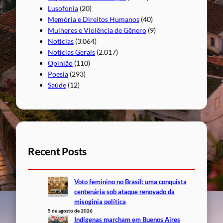
Lusofonia
(20)
Memória e Direitos Humanos
(40)
Mulheres e Violência de Gênero
(9)
Noticias
(3.064)
Notícias Gerais
(2.017)
Opinião
(110)
Poesia
(293)
Saúde
(12)
Recent Posts
Voto feminino no Brasil: uma conquista
centenária sob ataque renovado da
misoginia política
5 de agosto de 2026
Indígenas marcham em Buenos Aires