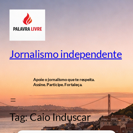
Pular
para
o
conteúdo
Jornalismo independente
Apoie o jornalismo que te respeita.
Assine. Participe. Fortaleça.
Tag:
Caio Induscar