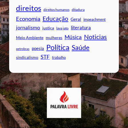
direitos
direitos humanos
ditadura
Educação
Economia
Geral
impeachment
jornalismo
literatura
justiça
lava jato
Noticias
Música
mulheres
Meio Ambiente
Política
Saúde
poesia
petrobras
STF
sindicalismo
trabalho
Palavra Livre – Copyright © 2008. All rights reserved.